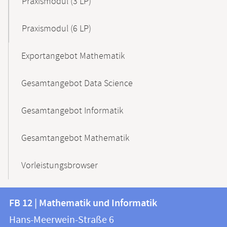
Praxismodul (3 LP)
Praxismodul (6 LP)
Exportangebot Mathematik
Gesamtangebot Data Science
Gesamtangebot Informatik
Gesamtangebot Mathematik
Vorleistungsbrowser
Kontakt
Kontaktinformationen
FB 12 | Mathematik und Informatik
FB
und
Hans-Meerwein-Straße 6
12