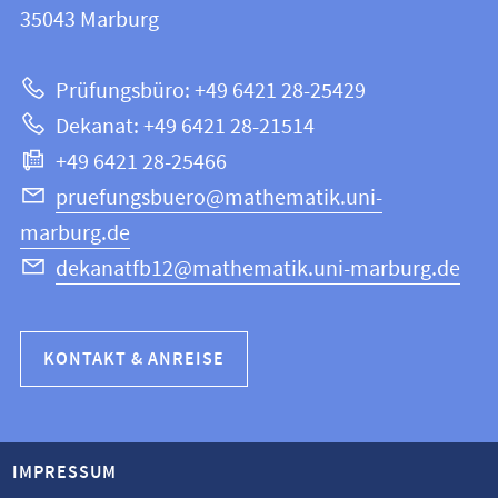
Informationen
35043
Marburg
|
zur
Mathematik
Prüfungsbüro: +49 6421 28-25429
und
Website
Dekanat: +49 6421 28-21514
Informatik
+49 6421 28-25466
pruefungsbuero@mathematik.uni-
marburg.de
dekanatfb12@mathematik.uni-marburg.de
KONTAKT & ANREISE
IMPRESSUM