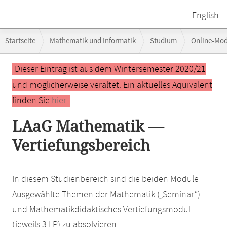
English
Breadcrumb-
Startseite
Mathematik und Informatik
Studium
Online-Mo
Navigation
Hauptinhalt
Dieser Eintrag ist aus dem Wintersemester 2020/21
und möglicherweise veraltet. Ein aktuelles Äquivalent
finden Sie
hier
.
LAaG Mathematik —
Vertiefungsbereich
In diesem Studienbereich sind die beiden Module
Ausgewählte Themen der Mathematik („Seminar“)
und Mathematikdidaktisches Vertiefungsmodul
(jeweils 3 LP) zu absolvieren.