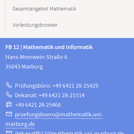
Gesamtangebot Mathematik
Vorleistungsbrowser
Kontakt
Kontaktinformationen
FB 12 | Mathematik und Informatik
FB
und
Hans-Meerwein-Straße 6
12
Informationen
35043
Marburg
|
zur
Mathematik
Prüfungsbüro: +49 6421 28-25429
und
Website
Dekanat: +49 6421 28-21514
Informatik
+49 6421 28-25466
pruefungsbuero@mathematik.uni-
marburg.de
dekanatfb12@mathematik.uni-marburg.de