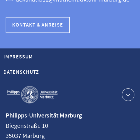
KONTAKT & ANREISE
IMPRESSUM
DATENSCHUTZ
Service-
Navigation
Kontaktinformationen
Philipps-Universität Marburg
Philipps-
Biegenstraße 10
Universität
35037
Marburg
Marburg