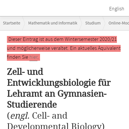
English
Breadcrumb-
Startseite
Mathematik und Informatik
Studium
Online-Mo
Navigation
Zell- und Entwicklungsbiologie für Lehramt an Gymnasien-Studierend
Hauptinhalt
Dieser Eintrag ist aus dem Wintersemester 2020/21
und möglicherweise veraltet. Ein aktuelles Äquivalent
finden Sie
hier
.
Zell- und
Entwicklungsbiologie für
Lehramt an Gymnasien-
Studierende
(
engl.
Cell- and
Developmental Biology)