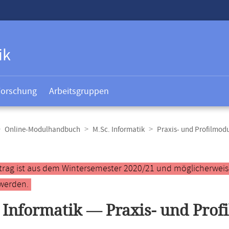
ik
Forschung
Arbeitsgruppen
Online-Modulhandbuch
M.Sc. Informatik
Praxis- und Profilmod
t
ntrag ist aus dem Wintersemester 2020/21 und möglicherweise 
werden.
 Informatik — Praxis- und Prof