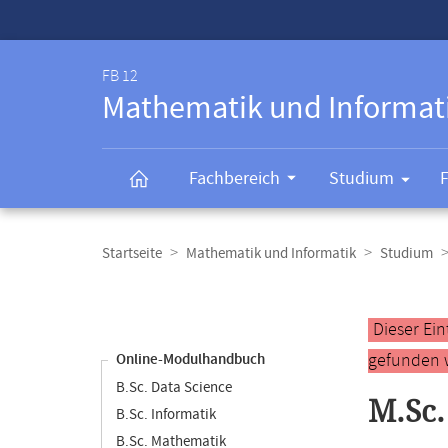
Service-
Navigation
FB 12
Mathematik und Informat
Fachbereich
Studium
Breadcrumb-
Navigation
Startseite
Mathematik und Informatik
Studium
Content-
Navigation
Hauptinhal
Dieser Ei
gefunden 
Online-Modulhandbuch
B.Sc. Data Science
M.Sc.
B.Sc. Informatik
B.Sc. Mathematik