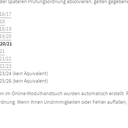
der späteren Prüfungsordnung absolvieren, gelten gegeben
16/17
18
18/19
19/20
20/21
21
21/22
22/23
23/24 (kein Äquivalent)
25/26 (kein Äquivalent)
n im Online-Modulhandbuch wurden automatisch erstellt. R
dnung. Wenn Ihnen Unstimmigkeiten oder Fehler auffallen, s