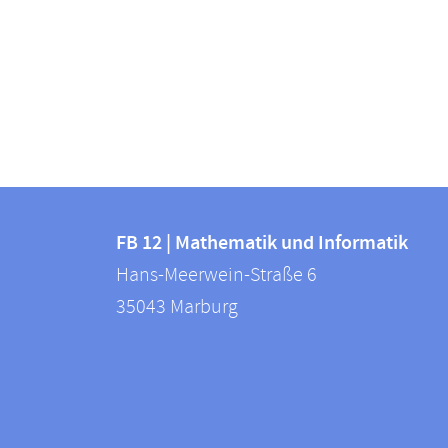
Kontakt
Kontaktinformationen
und
FB 12 | Mathematik und Informatik
FB
Hans-Meerwein-Straße 6
Informationen
12
35043
Marburg
zur
|
Mathematik
Website
und
Informatik