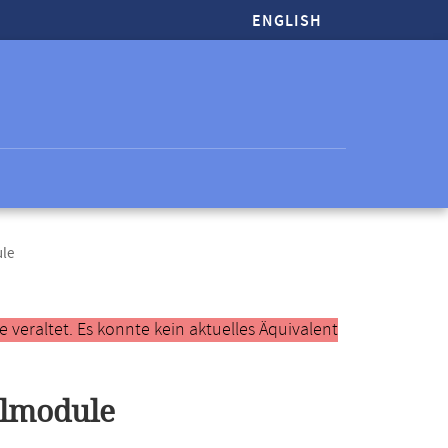
ENGLISH
ule
veraltet. Es konnte kein aktuelles Äquivalent
ilmodule