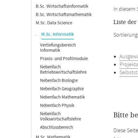
B.Sc. Wirtschaftsinformatik
In diesem 
B.Sc. Wirtschaftsmathematik
Liste de
M.Sc. Data Science
M.Sc. Informatik
Sortierung
Vertiefungsbereich
Informatik
Ausgewä
Praxis- und Profilmodule
Projekta
Nebenfach
Selbstst
Betriebswirtschaftslehre
Nebenfach Biologie
Nebenfach Geographie
Nebenfach Mathematik
Nebenfach Physik
Nebenfach
Bitte b
Volkswirtschaftslehre
Abschlussbereich
Diese Seit
M.Sc. Mathematik