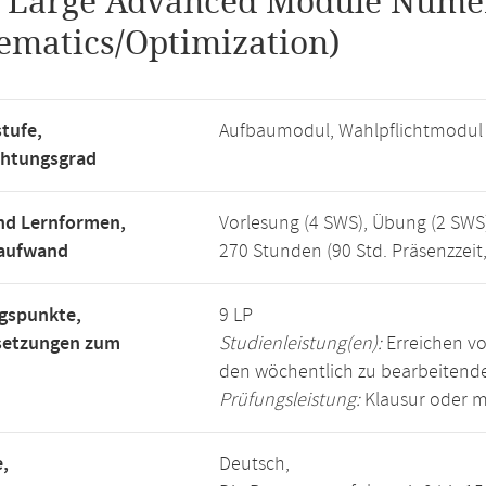
.
Large Advanced Module Numer
matics/Optimization)
tufe,
Aufbaumodul, Wahlpflichtmodul
chtungsgrad
nd Lernformen,
Vorlesung (4 SWS), Übung (2 SWS
saufwand
270 Stunden (90 Std. Präsenzzeit
gspunkte,
9 LP
setzungen zum
Studienleistung(en):
Erreichen vo
den wöchentlich zu bearbeiten
Prüfungsleistung:
Klausur oder m
,
Deutsch,