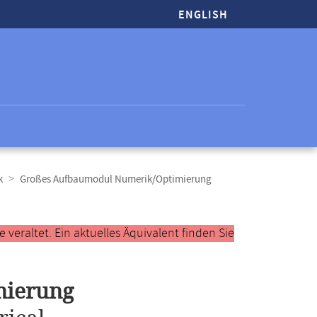
ENGLISH
k
Großes Aufbaumodul Numerik/Optimierung
veraltet. Ein aktuelles Äquivalent finden Sie
mierung