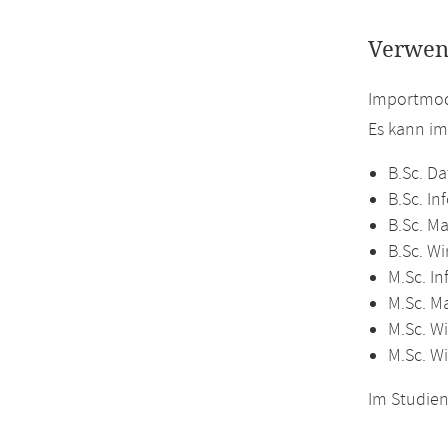
Verwen
Importmod
Es kann i
B.Sc. Da
B.Sc. In
B.Sc. M
B.Sc. W
M.Sc. In
M.Sc. M
M.Sc. Wi
M.Sc. W
Im Studien