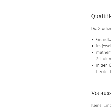
Qualifi
Die Studie
Grundke
im jewe
mathema
Schulun
in den 
bei der 
Voraus
Keine. Emp