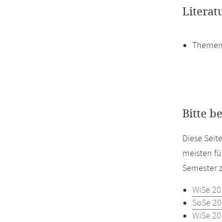
Literat
Themen
Bitte b
Diese Seit
meisten fü
Semester z
WiSe 20
SoSe 20
WiSe 20