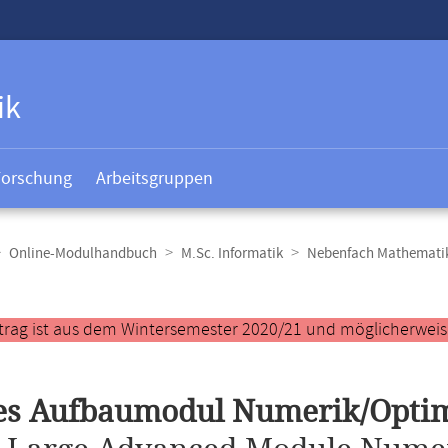
ik
Forschung
Arbeitsgruppen
Online-Modulhandbuch
M.Sc. Informatik
Nebenfach Mathemati
t
trag ist aus dem Wintersemester 2020/21 und möglicherweise 
es Aufbaumodul Numerik/Opti