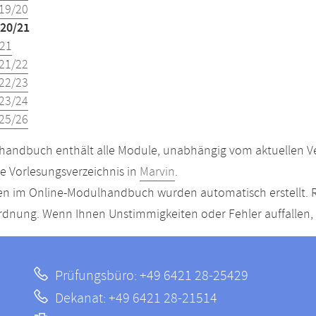
19/20
20/21
21
21/22
22/23
23/24
25/26
andbuch enthält alle Module, unabhängig vom aktuellen Ver
le Vorlesungsverzeichnis in
Marvin
.
n im Online-Modulhandbuch wurden automatisch erstellt. R
dnung. Wenn Ihnen Unstimmigkeiten oder Fehler auffallen, s
Prüfungsbüro: +49 6421 28-25429
Dekanat: +49 6421 28-21514