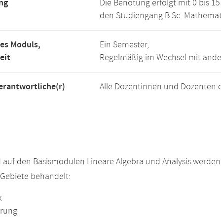
ng
Die Benotung erfolgt mit 0 bis 
den Studiengang B.Sc. Mathemat
es Moduls,
Ein Semester,
eit
Regelmäßig im Wechsel mit and
rantwortliche(r)
Alle Dozentinnen und Dozenten 
 auf den Basismodulen Lineare Algebra und Analysis werde
Gebiete behandelt:
k
erung