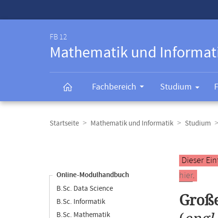
Service-
Navigation
FB 12
Mathematik und Informat
Fachbereich
Studium
Breadcrumb-
Navigation
Startseite
Mathematik und Informatik
Studium
Content-
Navigation
Hauptinhal
Dieser Ein
hier
.
Online-Modulhandbuch
B.Sc. Data Science
Groß
B.Sc. Informatik
B.Sc. Mathematik