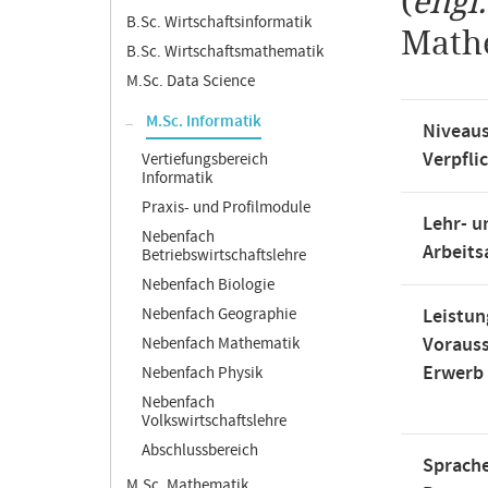
(
engl
B.Sc. Wirtschaftsinformatik
Mathe
B.Sc. Wirtschaftsmathematik
M.Sc. Data Science
M.Sc. Informatik
Niveaus
Verpfli
Vertiefungsbereich
Informatik
Praxis- und Profilmodule
Lehr- u
Nebenfach
Arbeit
Betriebswirtschaftslehre
Nebenfach Biologie
Nebenfach Geographie
Leistun
Voraus
Nebenfach Mathematik
Erwerb
Nebenfach Physik
Nebenfach
Volkswirtschaftslehre
Abschlussbereich
Sprache
M.Sc. Mathematik