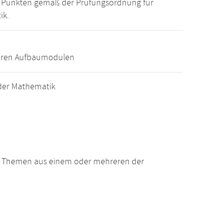
15 Punkten gemäß der Prüfungsordnung für
ik.
eren Aufbaumodulen
der Mathematik
n Themen aus einem oder mehreren der