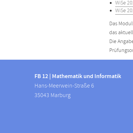
WiSe 20
WiSe 20
Das Modulh
das aktuel
Die Angabe
Prüfungsor
Kontakt
Kontaktinformationen
und
FB 12 | Mathematik und Informatik
FB
Hans-Meerwein-Straße 6
Informationen
12
35043
Marburg
zur
|
Mathematik
Website
und
Informatik