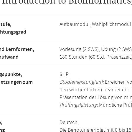
.
Introduction to Bioinformatics
tufe,
Aufbaumodul, Wahlpflichtmodul
chtungsgrad
nd Lernformen,
Vorlesung (2 SWS), Übung (2 SWS
saufwand
180 Stunden (60 Std. Präsenzzeit
gspunkte,
6 LP
setzungen zum
Studienleistung(en):
Erreichen vo
den wöchentlich zu bearbeiten
Präsentation der Lösung von mi
Prüfungsleistung:
Mündliche Prüf
,
Deutsch,
ng
Die Benotung erfolgt mit 0 bis 