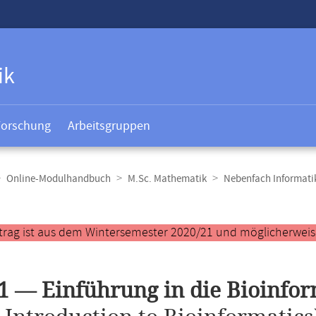
ik
Forschung
Arbeitsgruppen
Online-Modulhandbuch
M.Sc. Mathematik
Nebenfach Informati
t
trag ist aus dem Wintersemester 2020/21 und möglicherweise 
1 — Einführung in die Bioinfor