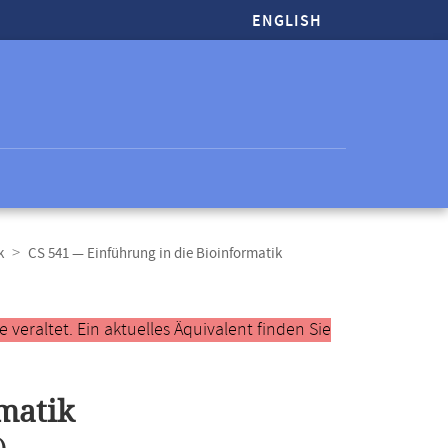
ENGLISH
k
CS 541 — Einführung in die Bioinformatik
veraltet. Ein aktuelles Äquivalent finden Sie
matik