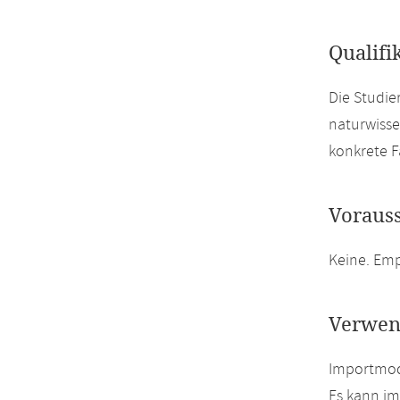
Qualifi
Die Studie
naturwisse
konkrete F
Voraus
Keine. Em
Verwen
Importmodu
Es kann i