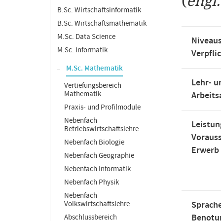
(
engl
B.Sc. Wirtschaftsinformatik
B.Sc. Wirtschaftsmathematik
M.Sc. Data Science
Niveaus
M.Sc. Informatik
Verpfli
M.Sc. Mathematik
Lehr- u
Vertiefungsbereich
Mathematik
Arbeit
Praxis- und Profilmodule
Nebenfach
Leistun
Betriebswirtschaftslehre
Voraus
Nebenfach Biologie
Erwerb
Nebenfach Geographie
Nebenfach Informatik
Nebenfach Physik
Nebenfach
Volkswirtschaftslehre
Sprache
Benotu
Abschlussbereich