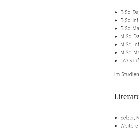
B.Sc. Da
B.Sc. In
B.Sc. M
M.Sc. D
M.Sc. In
M.Sc. M
LAaG In
Im Studien
Literat
Selzer, 
Weitere