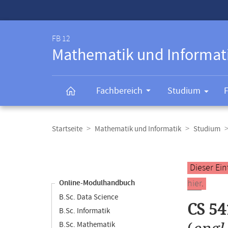
Service-
Navigation
FB 12
Mathematik und Informat
Fachbereich
Studium
Breadcrumb-
Navigation
Startseite
Mathematik und Informatik
Studium
Content-
Navigation
Hauptinhal
Dieser Ein
hier
.
Online-Modulhandbuch
B.Sc. Data Science
CS 54
B.Sc. Informatik
B.Sc. Mathematik