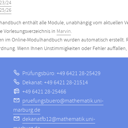
23/24
25/26
andbuch enthält alle Module, unabhängig vom aktuellen Ver
le Vorlesungsverzeichnis in
Marvin
.
n im Online-Modulhandbuch wurden automatisch erstellt. R
dnung. Wenn Ihnen Unstimmigkeiten oder Fehler auffallen, s
Prüfungsbüro: +49 6421 28-25429
Dekanat: +49 6421 28-21514
+49 6421 28-25466
pruefungsbuero@mathematik.uni-
marburg.de
dekanatfb12@mathematik.uni-