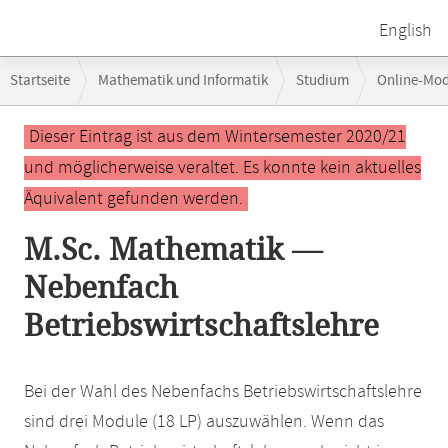
English
Breadcrumb-
Startseite
Mathematik und Informatik
Studium
Online-Mo
Navigation
Hauptinhalt
Dieser Eintrag ist aus dem Wintersemester 2020/21
und möglicherweise veraltet. Es konnte kein aktuelles
Äquivalent gefunden werden.
M.Sc. Mathematik —
Nebenfach
Betriebswirtschaftslehre
Bei der Wahl des Nebenfachs Betriebswirtschaftslehre
sind drei Module (18 LP) auszuwählen. Wenn das