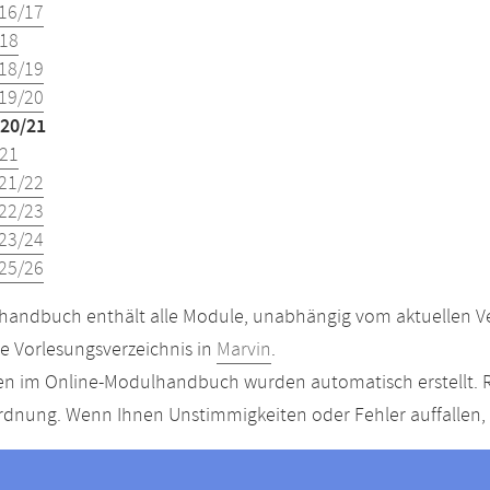
16/17
18
18/19
19/20
20/21
21
21/22
22/23
23/24
25/26
andbuch enthält alle Module, unabhängig vom aktuellen Ver
le Vorlesungsverzeichnis in
Marvin
.
n im Online-Modulhandbuch wurden automatisch erstellt. R
dnung. Wenn Ihnen Unstimmigkeiten oder Fehler auffallen, s