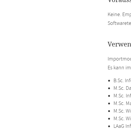
Voraus
Keine. Em
Softwarete
Verwen
Importmodu
Es kann i
B.Sc. In
M.Sc. D
M.Sc. In
M.Sc. M
M.Sc. Wi
M.Sc. W
LAaG In