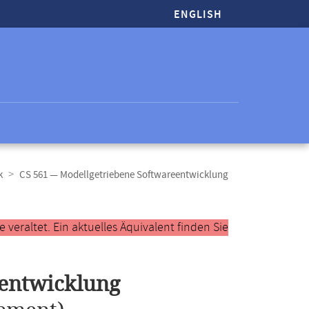
ENGLISH
k
CS 561 — Modellgetriebene Softwareentwicklung
veraltet. Ein aktuelles Äquivalent finden Sie
eentwicklung