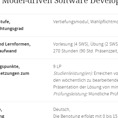
.
Model-driven Software Develo
tufe,
Vertiefungsmodul, Wahlpflichtm
chtungsgrad
nd Lernformen,
Vorlesung (4 SWS), Übung (2 SWS
saufwand
270 Stunden (90 Std. Präsenzzeit
gspunkte,
9 LP
setzungen zum
Studienleistung(en):
Erreichen vo
den wöchentlich zu bearbeiten
Präsentation der Lösung von mi
Prüfungsleistung:
Mündliche Prüf
,
Deutsch,
ng
Die Benotung erfolgt mit 0 bis 