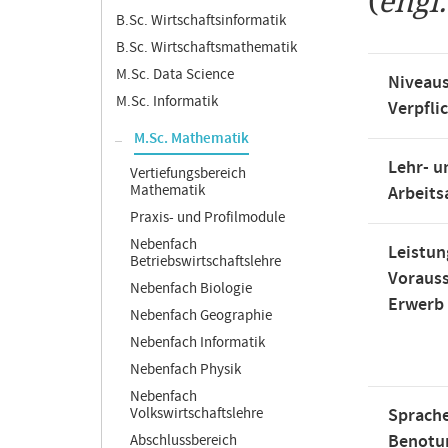
(
engl
B.Sc. Wirtschaftsinformatik
B.Sc. Wirtschaftsmathematik
M.Sc. Data Science
Niveaus
M.Sc. Informatik
Verpfli
M.Sc. Mathematik
Lehr- u
Vertiefungsbereich
Mathematik
Arbeit
Praxis- und Profilmodule
Nebenfach
Leistun
Betriebswirtschaftslehre
Voraus
Nebenfach Biologie
Erwerb
Nebenfach Geographie
Nebenfach Informatik
Nebenfach Physik
Nebenfach
Volkswirtschaftslehre
Sprache
Benotu
Abschlussbereich