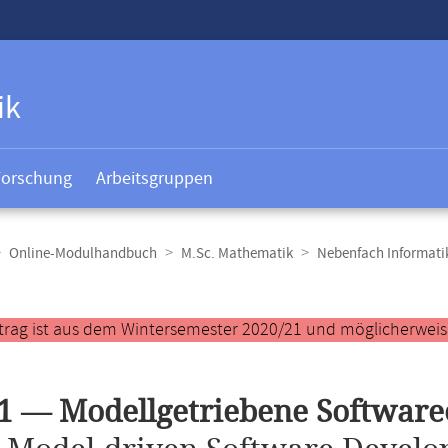
ik
Forschung
Arbeitsgruppen
Online-Modulhandbuch
M.Sc. Mathematik
Nebenfach Informati
t
trag ist aus dem Wintersemester 2020/21 und möglicherweise 
1 — Modellgetriebene Softwar