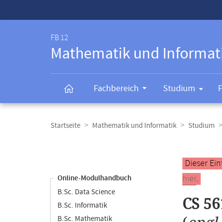
Service-
Navigation
FB 12
Mathematik und Informat
Fachbereich
Studium
Breadcrumb-
Navigation
Startseite
Mathematik und Informatik
Studium
Content-
Navigation
Hauptinhal
Dieser Ein
hier
.
Online-Modulhandbuch
B.Sc. Data Science
CS 56
B.Sc. Informatik
B.Sc. Mathematik