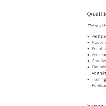
Qualifi
Ziel des M
Verstän
Modelli
Kenntni
Verstän
Grundve
Einüben
Abstrak
Trainin
Publiku