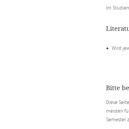
Im Studien
Literat
Wird je
Bitte b
Diese Seit
meisten fü
Semester z