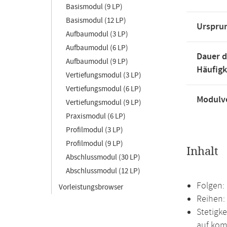
Basismodul (9 LP)
Basismodul (12 LP)
Urspru
Aufbaumodul (3 LP)
Aufbaumodul (6 LP)
Dauer d
Aufbaumodul (9 LP)
Häufigk
Vertiefungsmodul (3 LP)
Vertiefungsmodul (6 LP)
Modulve
Vertiefungsmodul (9 LP)
Praxismodul (6 LP)
Profilmodul (3 LP)
Profilmodul (9 LP)
Inhalt
Abschlussmodul (30 LP)
Abschlussmodul (12 LP)
Folgen:
Vorleistungsbrowser
Reihen:
Stetigk
auf kom