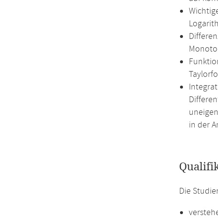
Wichtig
Logarit
Differen
Monoton
Funktio
Taylorf
Integrat
Differe
uneigen
in der A
Qualifi
Die Studi
versteh