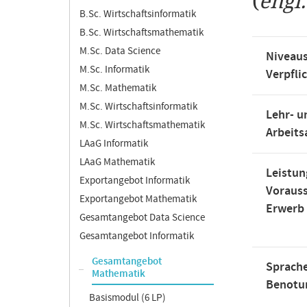
(
engl
B.Sc. Wirtschaftsinformatik
B.Sc. Wirtschaftsmathematik
M.Sc. Data Science
Niveaus
M.Sc. Informatik
Verpfli
M.Sc. Mathematik
M.Sc. Wirtschaftsinformatik
Lehr- u
M.Sc. Wirtschaftsmathematik
Arbeit
LAaG Informatik
LAaG Mathematik
Leistun
Exportangebot Informatik
Voraus
Exportangebot Mathematik
Erwerb
Gesamtangebot Data Science
Gesamtangebot Informatik
Gesamtangebot
Sprache
Mathematik
Benotu
Basismodul (6 LP)