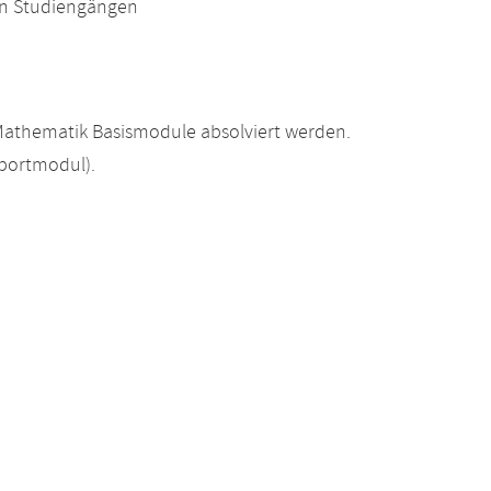
en Studiengängen
athematik Basismodule absolviert werden.
portmodul).