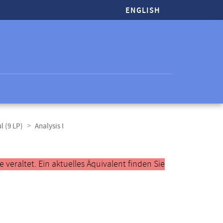
ENGLISH
 (9 LP)
Analysis I
veraltet. Ein aktuelles Äquivalent finden Sie