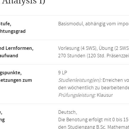
.
Analysis I)
tufe,
Basismodul, abhängig vom impo
chtungsgrad
nd Lernformen,
Vorlesung (4 SWS), Übung (2 SWS)
saufwand
270 Stunden (120 Std. Präsenzzei
gspunkte,
9 LP
setzungen zum
Studienleistung(en):
Erreichen vo
den wöchentlich zu bearbeiten
Prüfungsleistung:
Klausur
,
Deutsch,
ng
Die Benotung erfolgt mit 0 bis 
den Studiengang B.Sc. Mathemat