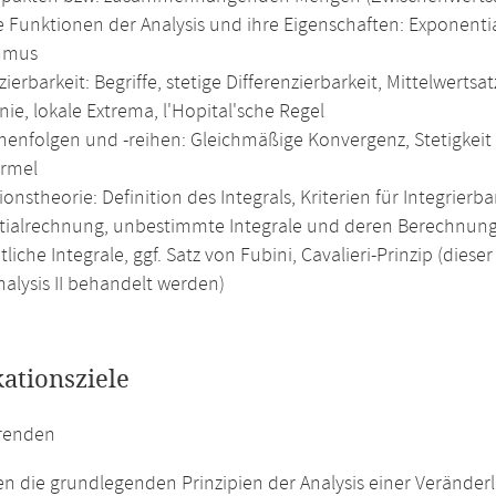
e Funktionen der Analysis und ihre Eigenschaften: Exponentia
hmus
zierbarkeit: Begriffe, stetige Differenzierbarkeit, Mittelwertsa
ie, lokale Extrema, l'Hopital'sche Regel
nenfolgen und -reihen: Gleichmäßige Konvergenz, Stetigkeit 
ormel
ionstheorie: Definition des Integrals, Kriterien für Integrier
ntialrechnung, unbestimmte Integrale und deren Berechnung (p
tliche Integrale, ggf. Satz von Fubini, Cavalieri-Prinzip (d
nalysis II behandelt werden)
kationsziele
erenden
en die grundlegenden Prinzipien der Analysis einer Veränder