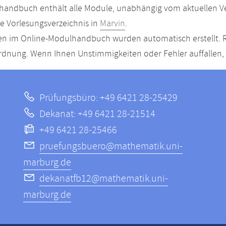
andbuch enthält alle Module, unabhängig vom aktuellen Ver
le Vorlesungsverzeichnis in
Marvin
.
n im Online-Modulhandbuch wurden automatisch erstellt. R
dnung. Wenn Ihnen Unstimmigkeiten oder Fehler auffallen, s
Prüfungsbüro: +49 6421 28-25429
Dekanat: +49 6421 28-21514
+49 6421 28-25466
pruefungsbuero@mathematik.uni-
marburg.de
dekanatfb12@mathematik.uni-
marburg.de