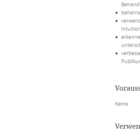
Behandl
beherrs
verwend
Intuiti
erkenne
untersc
verbess
Publiku
Voraus
Keine.
Verwen