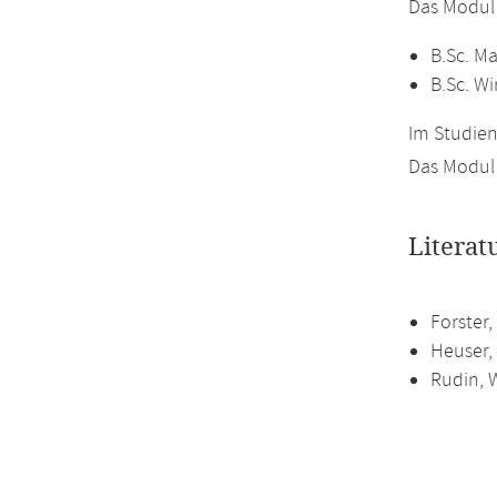
Das Modul
B.Sc. M
B.Sc. W
Im Studien
Das Modul 
Literat
Forster,
Heuser, 
Rudin, W