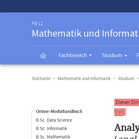
Service-
Navigation
FB 12
Mathematik und Informat
Fachbereich
Studium
Breadcrumb-
Navigation
Startseite
Mathematik und Informatik
Studium
Content-
Navigation
Hauptinhal
Dieser Ein
hier
.
Online-Modulhandbuch
B.Sc. Data Science
Analy
B.Sc. Informatik
B.Sc. Mathematik