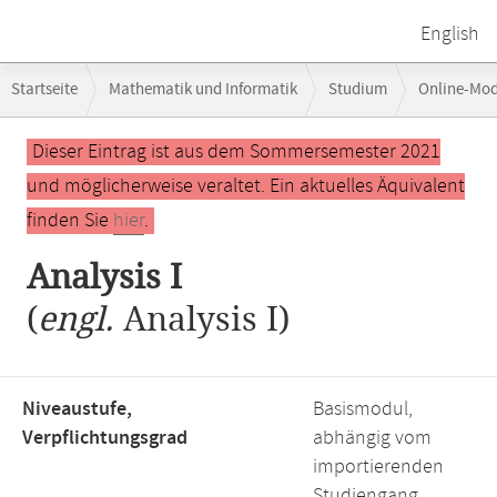
English
Breadcrumb-
Startseite
Mathematik und Informatik
Studium
Online-Mo
Navigation
Hauptinhalt
Dieser Eintrag ist aus dem Sommersemester 2021
und möglicherweise veraltet. Ein aktuelles Äquivalent
finden Sie
hier
.
Analysis I
(
engl.
Analysis I)
Niveaustufe,
Basismodul,
Verpflichtungsgrad
abhängig vom
importierenden
Studiengang