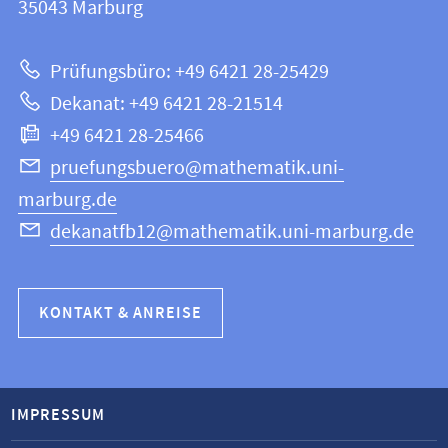
Informationen
35043
Marburg
|
zur
Mathematik
Prüfungsbüro: +49 6421 28-25429
und
Website
Dekanat: +49 6421 28-21514
Informatik
+49 6421 28-25466
pruefungsbuero@mathematik.uni-
marburg.de
dekanatfb12@mathematik.uni-marburg.de
KONTAKT & ANREISE
IMPRESSUM