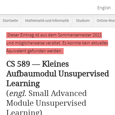
English
Breadcrumb-
Startseite
Mathematik und Informatik
Studium
Online-Mo
Navigation
CS 589 — Kleines Aufbaumodul Unsupervised Learning
Hauptinhalt
Dieser Eintrag ist aus dem Sommersemester 2021
und möglicherweise veraltet. Es konnte kein aktuelles
Äquivalent gefunden werden.
CS 589 — Kleines
Aufbaumodul Unsupervised
Learning
(
engl.
Small Advanced
Module Unsupervised
Learning)