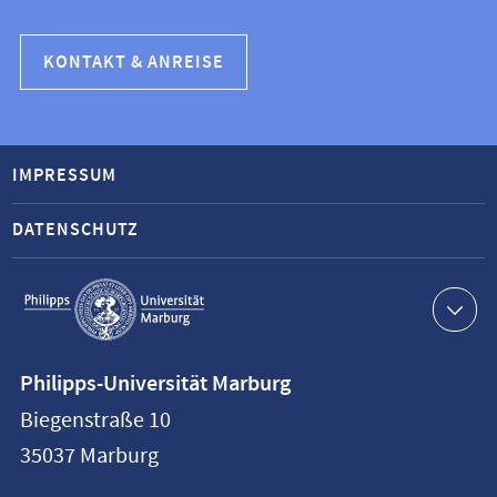
KONTAKT & ANREISE
IMPRESSUM
DATENSCHUTZ
Service-
Navigation
Kontaktinformationen
Philipps-Universität Marburg
Philipps-
Biegenstraße 10
Universität
35037
Marburg
Marburg