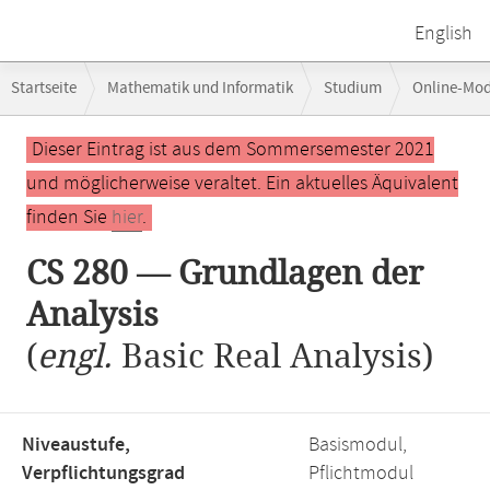
English
Breadcrumb-
Startseite
Mathematik und Informatik
Studium
Online-Mo
Navigation
Hauptinhalt
Dieser Eintrag ist aus dem Sommersemester 2021
und möglicherweise veraltet. Ein aktuelles Äquivalent
finden Sie
hier
.
CS 280 — Grundlagen der
Analysis
(
engl.
Basic Real Analysis)
Niveaustufe,
Basismodul,
Verpflichtungsgrad
Pflichtmodul