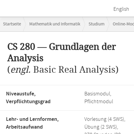
English
Breadcrumb-
Startseite
Mathematik und Informatik
Studium
Online-Mo
Navigation
CS 280 — Grundlagen der Analysis
Hauptinhalt
CS 280 — Grundlagen der
Analysis
(
engl.
Basic Real Analysis)
Niveaustufe,
Basismodul,
Verpflichtungsgrad
Pflichtmodul
Lehr- und Lernformen,
Vorlesung (4 SWS),
Arbeitsaufwand
Übung (2 SWS),