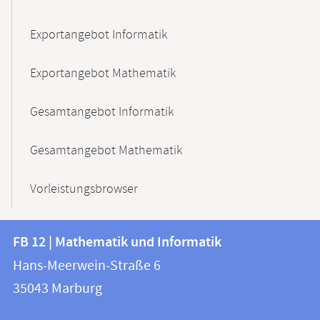
Exportangebot Informatik
Exportangebot Mathematik
Gesamtangebot Informatik
Gesamtangebot Mathematik
Vorleistungsbrowser
Kontakt
Kontaktinformationen
FB 12 | Mathematik und Informatik
FB
und
Hans-Meerwein-Straße 6
12
Informationen
35043
Marburg
|
zur
Mathematik