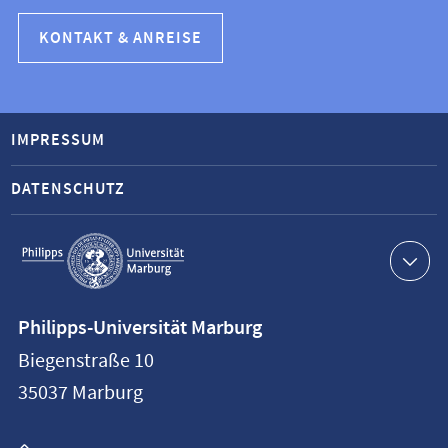
KONTAKT & ANREISE
IMPRESSUM
DATENSCHUTZ
Service-
Navigation
Kontaktinformationen
Philipps-Universität Marburg
Philipps-
Biegenstraße 10
Universität
35037
Marburg
Marburg