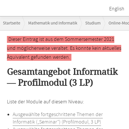
English
Breadcrumb-
Startseite
Mathematik und Informatik
Studium
Online-Mo
Navigation
Hauptinhalt
Dieser Eintrag ist aus dem Sommersemester 2021
und möglicherweise veraltet. Es konnte kein aktuelles
Äquivalent gefunden werden.
Gesamtangebot Informatik
— Profilmodul (3 LP)
Liste der Module auf diesem Niveau:
Ausgewählte fortgeschrittene Themen der
Informatik („Seminar“) (Profilmodul, 3 LP)