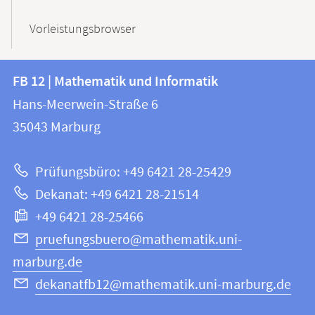
Vorleistungsbrowser
Kontakt
Kontaktinformationen
FB 12 | Mathematik und Informatik
FB
und
Hans-Meerwein-Straße 6
12
Informationen
35043
Marburg
|
zur
Mathematik
Prüfungsbüro: +49 6421 28-25429
und
Website
Dekanat: +49 6421 28-21514
Informatik
+49 6421 28-25466
pruefungsbuero@mathematik.uni-
marburg.de
dekanatfb12@mathematik.uni-marburg.de