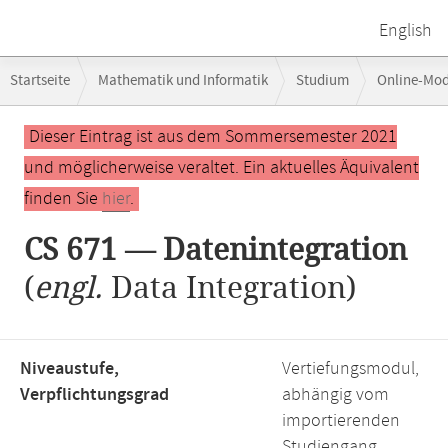
English
Breadcrumb-
Startseite
Mathematik und Informatik
Studium
Online-Mo
Navigation
Hauptinhalt
Dieser Eintrag ist aus dem Sommersemester 2021
und möglicherweise veraltet. Ein aktuelles Äquivalent
finden Sie
hier
.
CS 671 — Datenintegration
(
engl.
Data Integration)
Niveaustufe,
Vertiefungsmodul,
Verpflichtungsgrad
abhängig vom
importierenden
Studiengang