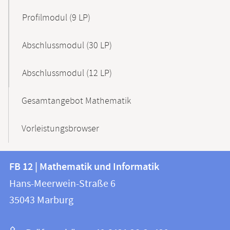
Profilmodul (9 LP)
Abschlussmodul (30 LP)
Abschlussmodul (12 LP)
Gesamtangebot Mathematik
Vorleistungsbrowser
Kontakt
Kontaktinformationen
FB 12 | Mathematik und Informatik
FB
und
Hans-Meerwein-Straße 6
12
Informationen
35043
Marburg
|
zur
Mathematik