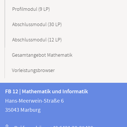
Profilmodul (9 LP)
Abschlussmodul (30 LP)
Abschlussmodul (12 LP)
Gesamtangebot Mathematik
Vorleistungsbrowser
Kontakt
Kontaktinformationen
FB 12 | Mathematik und Informatik
FB
und
Hans-Meerwein-Straße 6
12
Informationen
35043
Marburg
|
zur
Mathematik