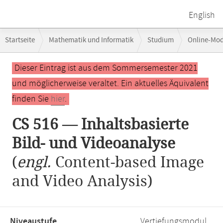
English
Breadcrumb-
Startseite
Mathematik und Informatik
Studium
Online-Mo
Navigation
CS 516 — Inhaltsbasierte Bild- und Videoanalyse
Hauptinhalt
Dieser Eintrag ist aus dem Sommersemester 2021
und möglicherweise veraltet. Ein aktuelles Äquivalent
finden Sie
hier
.
CS 516 — Inhaltsbasierte
Bild- und Videoanalyse
(
engl.
Content-based Image
and Video Analysis)
Niveaustufe,
Vertiefungsmodul,