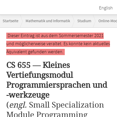
English
Breadcrumb-
Startseite
Mathematik und Informatik
Studium
Online-Mo
Navigation
CS 655 — Kleines Vertiefungsmodul Programmiersprachen und -werkz
Hauptinhalt
Dieser Eintrag ist aus dem Sommersemester 2021
und möglicherweise veraltet. Es konnte kein aktuelles
Äquivalent gefunden werden.
CS 655 — Kleines
Vertiefungsmodul
Programmiersprachen und
-werkzeuge
(
engl.
Small Specialization
Module Programming