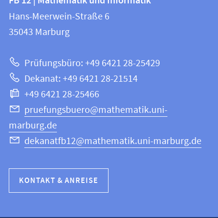
FB 12 | Mathematik und Informatik
FB
und
Hans-Meerwein-Straße 6
12
Informationen
35043
Marburg
|
zur
Mathematik
Prüfungsbüro: +49 6421 28-25429
und
Website
Dekanat: +49 6421 28-21514
Informatik
+49 6421 28-25466
pruefungsbuero@mathematik.uni-
marburg.de
dekanatfb12@mathematik.uni-marburg.de
KONTAKT & ANREISE