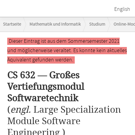
English
Breadcrumb-
Startseite
Mathematik und Informatik
Studium
Online-Mo
Navigation
CS 632 — Großes Vertiefungsmodul Softwaretechnik
Hauptinhalt
Dieser Eintrag ist aus dem Sommersemester 2021
und möglicherweise veraltet. Es konnte kein aktuelles
Äquivalent gefunden werden.
CS 632 — Großes
Vertiefungsmodul
Softwaretechnik
(
engl.
Large Specialization
Module Software
Engineering )