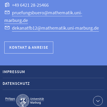
+49 6421 28-25466
pruefungsbuero@mathematik.uni-
marburg.de
dekanatfb12@mathematik.uni-marburg.de
KONTAKT & ANREISE
IMPRESSUM
DATENSCHUTZ
Service-
Navigation