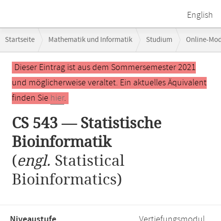
English
Breadcrumb-
Startseite
Mathematik und Informatik
Studium
Online-Mo
Navigation
Hauptinhalt
Dieser Eintrag ist aus dem Sommersemester 2021
und möglicherweise veraltet. Ein aktuelles Äquivalent
finden Sie
hier
.
CS 543 — Statistische
Bioinformatik
(
engl.
Statistical
Bioinformatics)
Niveaustufe,
Vertiefungsmodul,