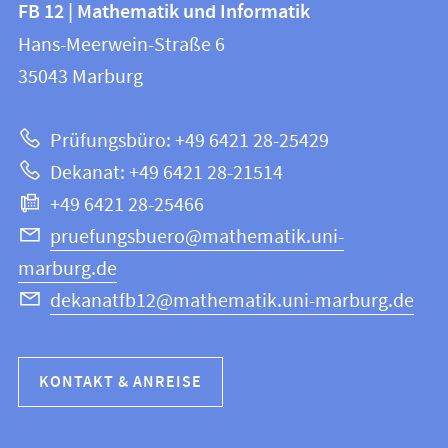
Kontakt
FB 12 | Mathematik und Informatik
FB
und
Hans-Meerwein-Straße 6
12
Informationen
35043
Marburg
|
zur
Mathematik
Prüfungsbüro: +49 6421 28-25429
und
Website
Dekanat: +49 6421 28-21514
Informatik
+49 6421 28-25466
pruefungsbuero@mathematik.uni-
marburg.de
dekanatfb12@mathematik.uni-marburg.de
KONTAKT & ANREISE