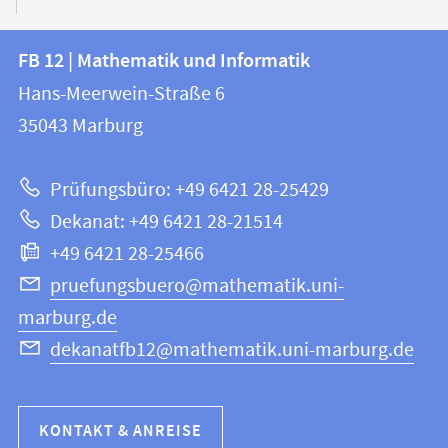
Kontakt
Kontaktinformationen
FB 12 | Mathematik und Informatik
FB
und
Hans-Meerwein-Straße 6
12
Informationen
35043
Marburg
|
zur
Mathematik
Prüfungsbüro: +49 6421 28-25429
und
Website
Dekanat: +49 6421 28-21514
Informatik
+49 6421 28-25466
pruefungsbuero@mathematik.uni-
marburg.de
dekanatfb12@mathematik.uni-marburg.de
KONTAKT & ANREISE