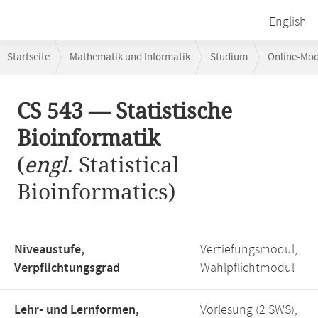
English
Breadcrumb-
Startseite
Mathematik und Informatik
Studium
Online-Mo
Navigation
Hauptinhalt
CS 543 — Statistische
Bioinformatik
(
engl.
Statistical
Bioinformatics)
Niveaustufe,
Vertiefungsmodul,
Verpflichtungsgrad
Wahlpflichtmodul
Lehr- und Lernformen,
Vorlesung (2 SWS),