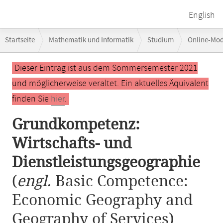
English
Breadcrumb-
Startseite
Mathematik und Informatik
Studium
Online-Mo
Navigation
Grundkompetenz: Wirtschafts- und Dienstleistungsgeographie
Hauptinhalt
Dieser Eintrag ist aus dem Sommersemester 2021
und möglicherweise veraltet. Ein aktuelles Äquivalent
finden Sie
hier
.
Grundkompetenz:
Wirtschafts- und
Dienstleistungsgeographie
(
engl.
Basic Competence:
Economic Geography and
Geography of Services)