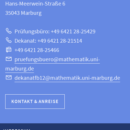
und
Hans-Meerwein-Straße 6
12
Informationen
35043
Marburg
|
zur
Mathematik
Prüfungsbüro: +49 6421 28-25429
und
Website
Dekanat: +49 6421 28-21514
Informatik
+49 6421 28-25466
pruefungsbuero@mathematik.uni-
marburg.de
dekanatfb12@mathematik.uni-marburg.de
KONTAKT & ANREISE