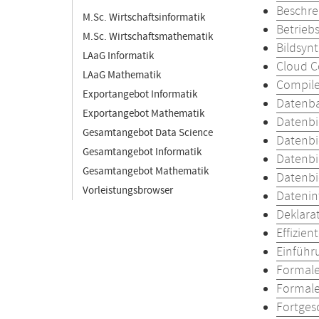
Beschre
M.Sc. Wirtschaftsinformatik
Betrieb
M.Sc. Wirtschaftsmathematik
Bildsyn
LAaG Informatik
Cloud C
LAaG Mathematik
Compile
Exportangebot Informatik
Datenba
Exportangebot Mathematik
Datenbi
Gesamtangebot Data Science
Datenbi
Gesamtangebot Informatik
Datenbi
Gesamtangebot Mathematik
Datenbi
Vorleistungsbrowser
Datenin
Deklara
Effizie
Einführ
Formale
Formale
Fortges