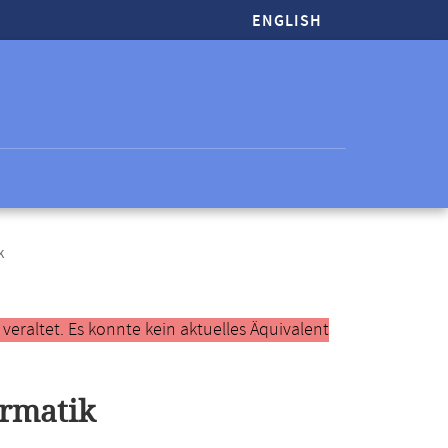
ENGLISH
k
raltet. Es konnte kein aktuelles Äquivalent
rmatik