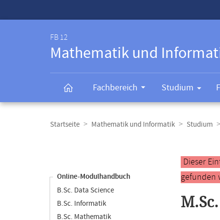
Service-
Navigation
FB 12
Mathematik und Informat
Fachbereich
Studium
Breadcrumb-
Navigation
Startseite
Mathematik und Informatik
Studium
Content-
Navigation
Hauptinhal
Dieser Ei
gefunden 
Online-Modulhandbuch
B.Sc. Data Science
M.Sc.
B.Sc. Informatik
B.Sc. Mathematik