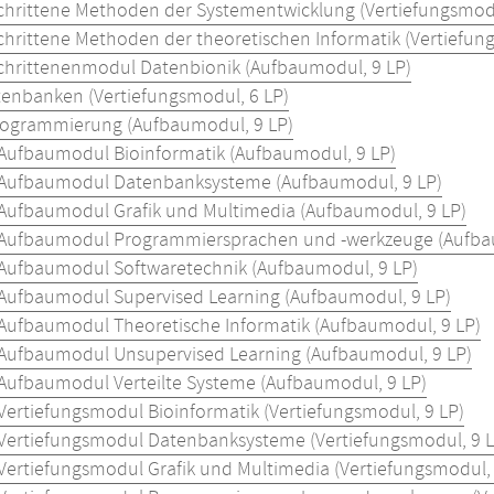
chrittene Methoden der Systementwicklung (Vertiefungsmodu
chrittene Methoden der theoretischen Informatik (Vertiefun
chrittenenmodul Datenbionik (Aufbaumodul, 9 LP)
enbanken (Vertiefungsmodul, 6 LP)
rogrammierung (Aufbaumodul, 9 LP)
Aufbaumodul Bioinformatik (Aufbaumodul, 9 LP)
Aufbaumodul Datenbanksysteme (Aufbaumodul, 9 LP)
Aufbaumodul Grafik und Multimedia (Aufbaumodul, 9 LP)
Aufbaumodul Programmiersprachen und -werkzeuge (Aufba
Aufbaumodul Softwaretechnik (Aufbaumodul, 9 LP)
Aufbaumodul Supervised Learning (Aufbaumodul, 9 LP)
Aufbaumodul Theoretische Informatik (Aufbaumodul, 9 LP)
Aufbaumodul Unsupervised Learning (Aufbaumodul, 9 LP)
Aufbaumodul Verteilte Systeme (Aufbaumodul, 9 LP)
Vertiefungsmodul Bioinformatik (Vertiefungsmodul, 9 LP)
Vertiefungsmodul Datenbanksysteme (Vertiefungsmodul, 9 L
Vertiefungsmodul Grafik und Multimedia (Vertiefungsmodul, 