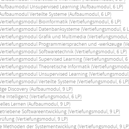
 Aufbaumodul Unsupervised Learning (Aufbaumodul, 6 LP)
 Aufbaumodul Verteilte Systeme (Aufbaumodul, 6 LP)
 Vertiefungsmodul Bioinformatik (Vertiefungsmodul, 6 LP)
 Vertiefungsmodul Datenbanksysteme (Vertiefungsmodul, 6 L
 Vertiefungsmodul Grafik und Multimedia (Vertiefungsmodul, 
 Vertiefungsmodul Programmiersprachen und -werkzeuge (Ve
 Vertiefungsmodul Softwaretechnik (Vertiefungsmodul, 6 LP)
 Vertiefungsmodul Supervised Learning (Vertiefungsmodul, 6 
 Vertiefungsmodul Theoretische Informatik (Vertiefungsmodul
 Vertiefungsmodul Unsupervised Learning (Vertiefungsmodul,
 Vertiefungsmodul Verteilte Systeme (Vertiefungsmodul, 6 LP
ge Discovery (Aufbaumodul, 9 LP)
he Intelligenz (Vertiefungsmodul, 6 LP)
elles Lernen (Aufbaumodul, 9 LP)
etriebene Softwareentwicklung (Vertiefungsmodul, 9 LP)
rüfung (Vertiefungsmodul, 9 LP)
 Methoden der Systementwicklung (Vertiefungsmodul, 9 LP