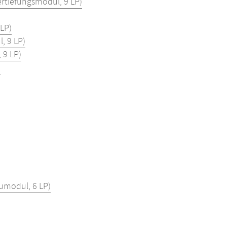
rtiefungsmodul, 9 LP)
LP)
, 9 LP)
 9 LP)
)
umodul, 6 LP)