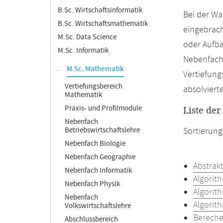
B.Sc. Wirtschaftsinformatik
Bei der Wa
B.Sc. Wirtschaftsmathematik
eingebrach
M.Sc. Data Science
oder Aufb
M.Sc. Informatik
Nebenfach 
M.Sc. Mathematik
Vertiefung
Vertiefungsbereich
absolviert
Mathematik
Praxis- und Profilmodule
Liste de
Nebenfach
Betriebswirtschaftslehre
Sortierung
Nebenfach Biologie
Nebenfach Geographie
Abstrakt
Nebenfach Informatik
Algorit
Nebenfach Physik
Algorit
Nebenfach
Algorit
Volkswirtschaftslehre
Bereche
Abschlussbereich