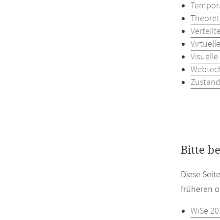
Tempora
Theoret
Verteilt
Virtuel
Visuell
Webtech
Zustand
Bitte b
Diese Seit
früheren o
WiSe 20