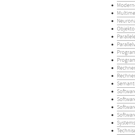
Moderne
Multime
Neurona
Objekto
Paralle
Parallel
Program
Program
Rechner
Rechner
Semanti
Softwar
Softwar
Softwar
Softwar
Systems
Technis