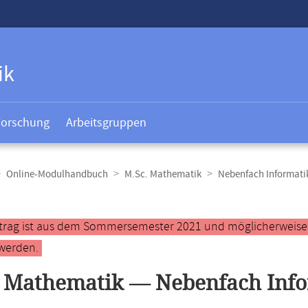
ik
Forschung
Arbeitsgruppen
Online-Modulhandbuch
M.Sc. Mathematik
Nebenfach Informati
t
ntrag ist aus dem Sommersemester 2021 und möglicherweise ve
werden.
 Mathematik — Nebenfach Info