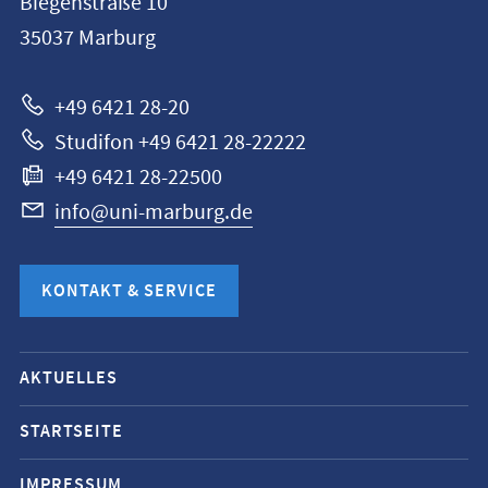
Biegenstraße 10
Universität
35037
Marburg
Marburg
+49 6421 28-20
Studifon +49 6421 28-22222
+49 6421 28-22500
info@uni-marburg.de
KONTAKT & SERVICE
Mobile-
AKTUELLES
Service-
Navigation
STARTSEITE
und
IMPRESSUM