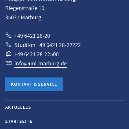
Philipps-
Biegenstraße 10
Universität
35037
Marburg
Marburg
+49 6421 28-20
Studifon +49 6421 28-22222
+49 6421 28-22500
info@uni-marburg.de
KONTAKT & SERVICE
Mobile-
AKTUELLES
Service-
Navigation
STARTSEITE