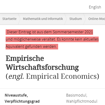
English
Breadcrumb-
Startseite
Mathematik und Informatik
Studium
Online-Mo
Navigation
Hauptinhalt
Dieser Eintrag ist aus dem Sommersemester 2021
und möglicherweise veraltet. Es konnte kein aktuelles
Äquivalent gefunden werden.
Empirische
Wirtschaftsforschung
(
engl.
Empirical Economics)
Niveaustufe,
Basismodul,
Verpflichtungsgrad
Wahlpflichtmodul