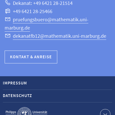
Dekanat: +49 6421 28-21514
Informatik
+49 6421 28-25466
pruefungsbuero@mathematik.uni-
marburg.de
dekanatfb12@mathematik.uni-marburg.de
KONTAKT & ANREISE
IMPRESSUM
DATENSCHUTZ
Service-
Navigation