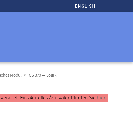
ENGLISH
sches Modul
CS 370 — Logik
raltet. Ein aktuelles Äquivalent finden Sie
hier
.