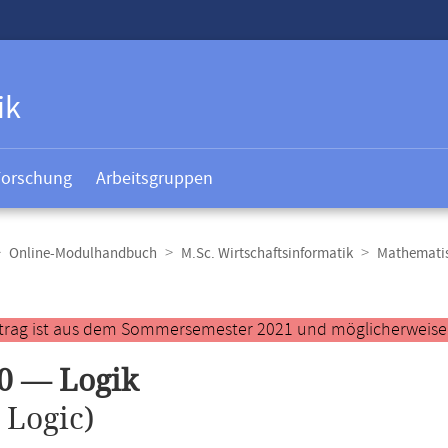
ik
Forschung
Arbeitsgruppen
Online-Modulhandbuch
M.Sc. Wirtschaftsinformatik
Mathemati
t
ntrag ist aus dem Sommersemester 2021 und möglicherweise ve
0 — Logik
.
Logic)