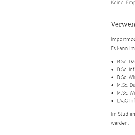
Keine. Emp
Verwen
Importmodu
Es kann i
B.Sc. Da
B.Sc. In
B.Sc. Wi
M.Sc. D
M.Sc. Wi
LAaG In
Im Studien
werden.