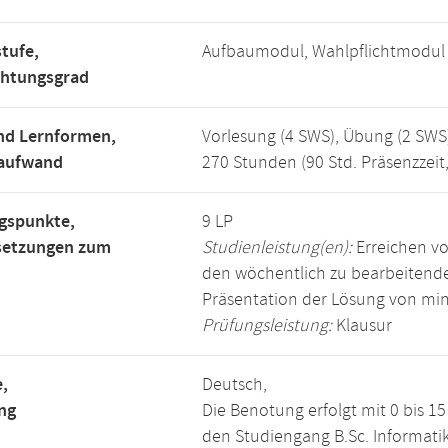
tufe,
Aufbaumodul, Wahlpflichtmodul
chtungsgrad
nd Lernformen,
Vorlesung (4 SWS), Übung (2 SWS
saufwand
270 Stunden (90 Std. Präsenzzeit
gspunkte,
9 LP
setzungen zum
Studienleistung(en):
Erreichen vo
den wöchentlich zu bearbeiten
Präsentation der Lösung von mi
Prüfungsleistung:
Klausur
,
Deutsch,
ng
Die Benotung erfolgt mit 0 bis 
den Studiengang B.Sc. Informatik