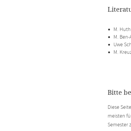
Literat
M. Huth
M. Ben-
Uwe Sch
M. Kreuz
Bitte b
Diese Sei
meisten fü
Semester z