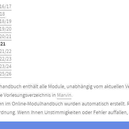
16/17
18
18/19
19/20
20/21
021
21/22
22/23
23/24
25/26
andbuch enthält alle Module, unabhängig vom aktuellen Ver
le Vorlesungsverzeichnis in
Marvin
.
n im Online-Modulhandbuch wurden automatisch erstellt. R
dnung. Wenn Ihnen Unstimmigkeiten oder Fehler auffallen, s