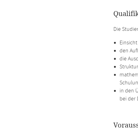
Qualifi
Die Studie
Einsich
den Auf
die Aus
Struktur
mathema
Schulun
in den 
bei der 
Voraus