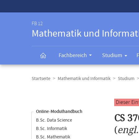
Service-
Navigation
FB 12
Mathematik und Informat
Fachbereich
Studium
Breadcrumb-
Navigation
Startseite
Mathematik und Informatik
Studium
Content-
Navigation
Hauptinhal
Dieser Ei
Online-Modulhandbuch
CS 37
B.Sc. Data Science
(
engl
B.Sc. Informatik
B.Sc. Mathematik