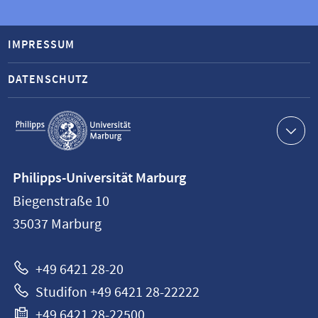
IMPRESSUM
DATENSCHUTZ
Service-
Navigation
Kontaktinformationen
Philipps-Universität Marburg
Philipps-
Biegenstraße 10
Universität
35037
Marburg
Marburg
+49 6421 28-20
Studifon +49 6421 28-22222
+49 6421 28-22500