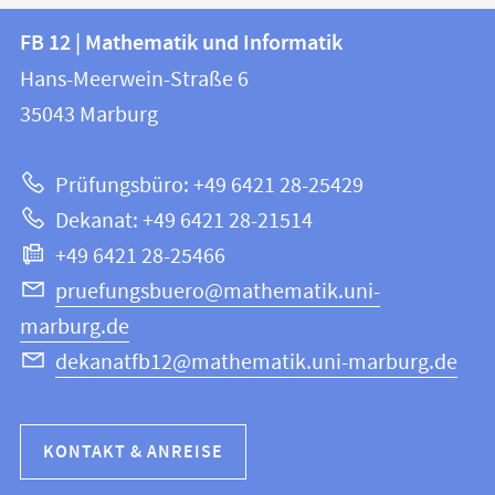
Kontakt
Kontaktinformationen
FB 12 | Mathematik und Informatik
FB
und
Hans-Meerwein-Straße 6
12
Informationen
35043
Marburg
|
zur
Mathematik
Prüfungsbüro: +49 6421 28-25429
und
Website
Dekanat: +49 6421 28-21514
Informatik
+49 6421 28-25466
pruefungsbuero@mathematik.uni-
marburg.de
dekanatfb12@mathematik.uni-marburg.de
KONTAKT & ANREISE