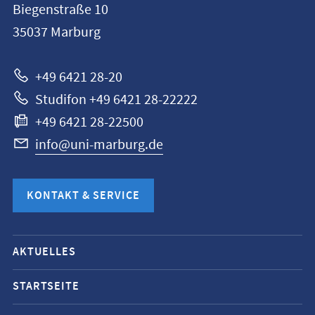
Biegenstraße 10
Universität
35037
Marburg
Marburg
+49 6421 28-20
Studifon +49 6421 28-22222
+49 6421 28-22500
info@uni-marburg.de
KONTAKT & SERVICE
Mobile-
AKTUELLES
Service-
Navigation
STARTSEITE
und