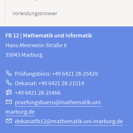
Vorleistungsbrowser
Kontakt
Kontaktinformationen
FB 12 | Mathematik und Informatik
FB
und
Hans-Meerwein-Straße 6
12
Informationen
35043
Marburg
|
zur
Mathematik
Prüfungsbüro: +49 6421 28-25429
und
Website
Dekanat: +49 6421 28-21514
Informatik
+49 6421 28-25466
pruefungsbuero@mathematik.uni-
marburg.de
dekanatfb12@mathematik.uni-marburg.de