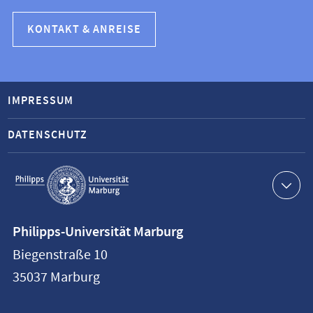
KONTAKT & ANREISE
IMPRESSUM
DATENSCHUTZ
Service-
Navigation
Kontaktinformationen
Philipps-Universität Marburg
Philipps-
Biegenstraße 10
Universität
35037
Marburg
Marburg