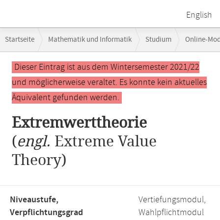
English
Breadcrumb-
Startseite
Mathematik und Informatik
Studium
Online-Mo
Navigation
Hauptinhalt
Dieser Eintrag ist aus dem Wintersemester 2021/22
und möglicherweise veraltet. Es konnte kein aktuelles
Äquivalent gefunden werden.
Extremwerttheorie
(
engl.
Extreme Value
Theory)
Niveaustufe,
Vertiefungsmodul,
Verpflichtungsgrad
Wahlpflichtmodul