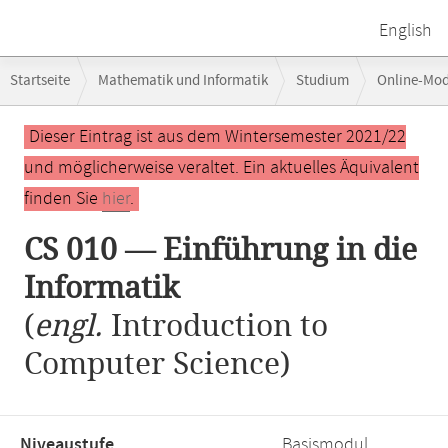
English
Breadcrumb-
Startseite
Mathematik und Informatik
Studium
Online-Mo
Navigation
Hauptinhalt
Dieser Eintrag ist aus dem Wintersemester 2021/22
und möglicherweise veraltet. Ein aktuelles Äquivalent
finden Sie
hier
.
CS 010 — Einführung in die
Informatik
(
engl.
Introduction to
Computer Science)
Niveaustufe,
Basismodul,