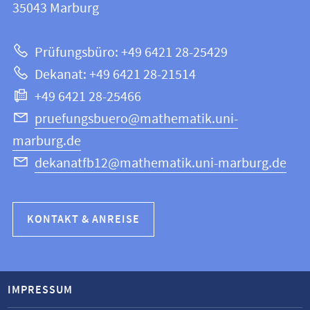
Informationen
35043
Marburg
|
zur
Mathematik
Prüfungsbüro: +49 6421 28-25429
und
Website
Dekanat: +49 6421 28-21514
Informatik
+49 6421 28-25466
pruefungsbuero@mathematik.uni-
marburg.de
dekanatfb12@mathematik.uni-marburg.de
KONTAKT & ANREISE
IMPRESSUM