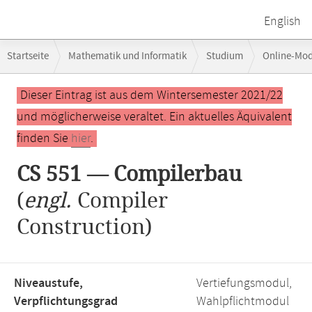
English
Breadcrumb-
Startseite
Mathematik und Informatik
Studium
Online-Mo
Navigation
Hauptinhalt
Dieser Eintrag ist aus dem Wintersemester 2021/22
und möglicherweise veraltet. Ein aktuelles Äquivalent
finden Sie
hier
.
CS 551 — Compilerbau
(
engl.
Compiler
Construction)
Niveaustufe,
Vertiefungsmodul,
Verpflichtungsgrad
Wahlpflichtmodul