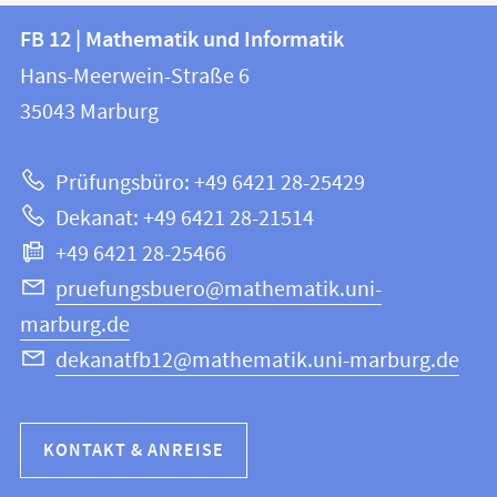
Kontakt
Kontaktinformationen
FB 12 | Mathematik und Informatik
FB
und
Hans-Meerwein-Straße 6
12
Informationen
35043
Marburg
|
zur
Mathematik
Prüfungsbüro: +49 6421 28-25429
und
Website
Dekanat: +49 6421 28-21514
Informatik
+49 6421 28-25466
pruefungsbuero@mathematik.uni-
marburg.de
dekanatfb12@mathematik.uni-marburg.de
KONTAKT & ANREISE