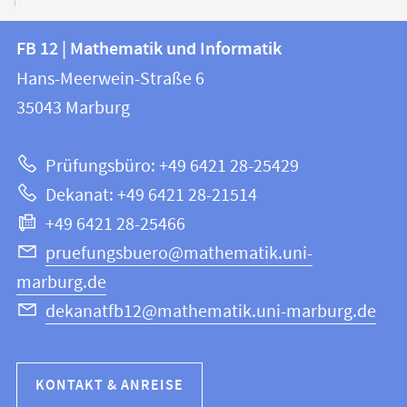
Kontakt
Kontaktinformationen
FB 12 | Mathematik und Informatik
FB
und
Hans-Meerwein-Straße 6
12
Informationen
35043
Marburg
|
zur
Mathematik
Prüfungsbüro: +49 6421 28-25429
und
Website
Dekanat: +49 6421 28-21514
Informatik
+49 6421 28-25466
pruefungsbuero@mathematik.uni-
marburg.de
dekanatfb12@mathematik.uni-marburg.de
KONTAKT & ANREISE