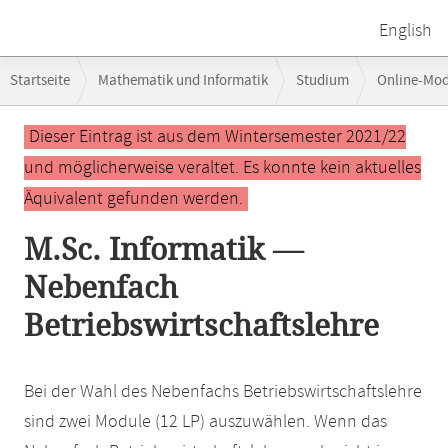
English
Breadcrumb-
Startseite
Mathematik und Informatik
Studium
Online-Mo
Navigation
Hauptinhalt
Dieser Eintrag ist aus dem Wintersemester 2021/22
und möglicherweise veraltet. Es konnte kein aktuelles
Äquivalent gefunden werden.
M.Sc. Informatik —
Nebenfach
Betriebswirtschaftslehre
Bei der Wahl des Nebenfachs Betriebswirtschaftslehre
sind zwei Module (12 LP) auszuwählen. Wenn das