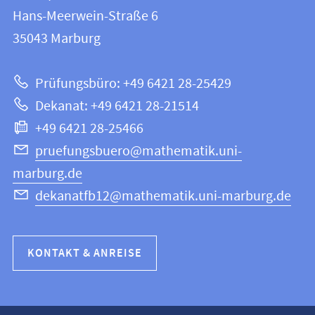
FB
und
Hans-Meerwein-Straße 6
12
Informationen
35043
Marburg
|
zur
Mathematik
Prüfungsbüro: +49 6421 28-25429
und
Website
Dekanat: +49 6421 28-21514
Informatik
+49 6421 28-25466
pruefungsbuero@mathematik.uni-
marburg.de
dekanatfb12@mathematik.uni-marburg.de
KONTAKT & ANREISE