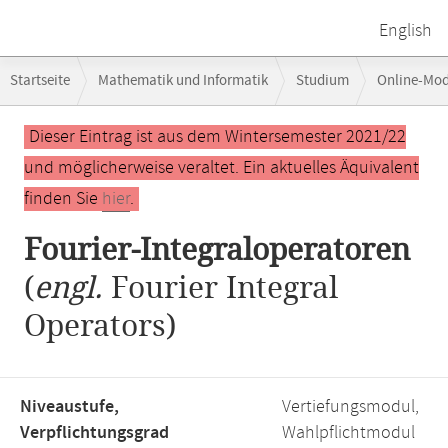
English
Breadcrumb-
Startseite
Mathematik und Informatik
Studium
Online-Mo
Navigation
Fourier-Integraloperatoren
Hauptinhalt
Dieser Eintrag ist aus dem Wintersemester 2021/22
und möglicherweise veraltet. Ein aktuelles Äquivalent
finden Sie
hier
.
Fourier-Integraloperatoren
(
engl.
Fourier Integral
Operators)
Niveaustufe,
Vertiefungsmodul,
Verpflichtungsgrad
Wahlpflichtmodul