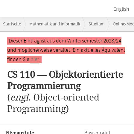
English
Breadcrumb-
Startseite
Mathematik und Informatik
Studium
Online-Mo
Navigation
Hauptinhalt
Dieser Eintrag ist aus dem Wintersemester 2023/24
und möglicherweise veraltet. Ein aktuelles Äquivalent
finden Sie
hier
.
CS 110 — Objektorientierte
Programmierung
(
engl.
Object-oriented
Programming)
Niveaustufe,
Basismodul,