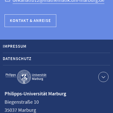
dekanatfb12@mathematik.uni-marburg.de
KONTAKT & ANREISE
IMPRESSUM
DATENSCHUTZ
Service-
Navigation
Kontaktinformationen
Philipps-Universität Marburg
Philipps-
Biegenstraße 10
Universität
35037
Marburg
Marburg