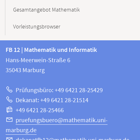
Gesamtangebot Mathematik
Vorleistungsbrowser
Kontakt
Kontaktinformationen
FB 12 | Mathematik und Informatik
FB
und
Hans-Meerwein-Straße 6
12
Informationen
35043
Marburg
|
zur
Mathematik
Prüfungsbüro: +49 6421 28-25429
und
Website
Dekanat: +49 6421 28-21514
Informatik
+49 6421 28-25466
pruefungsbuero@mathematik.uni-
marburg.de