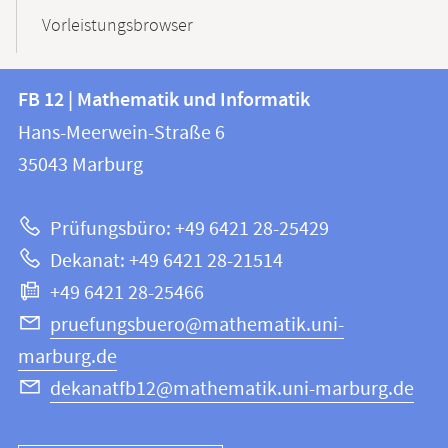
Vorleistungsbrowser
Kontakt
Kontaktinformationen
FB 12 | Mathematik und Informatik
FB
und
Hans-Meerwein-Straße 6
12
Informationen
35043
Marburg
|
zur
Mathematik
Prüfungsbüro: +49 6421 28-25429
und
Website
Dekanat: +49 6421 28-21514
Informatik
+49 6421 28-25466
pruefungsbuero@mathematik.uni-
marburg.de
dekanatfb12@mathematik.uni-marburg.de