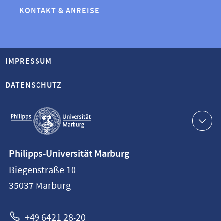
KONTAKT & ANREISE
IMPRESSUM
DATENSCHUTZ
Service-
Navigation
Kontaktinformationen
Philipps-Universität Marburg
Philipps-
Biegenstraße 10
Universität
35037
Marburg
Marburg
+49 6421 28-20