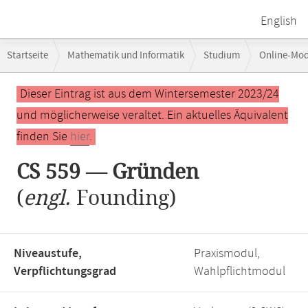
English
Breadcrumb-
Startseite
Mathematik und Informatik
Studium
Online-Mo
Navigation
Hauptinhalt
Dieser Eintrag ist aus dem Wintersemester 2023/24
und möglicherweise veraltet. Ein aktuelles Äquivalent
finden Sie
hier
.
CS 559 — Gründen
(
engl.
Founding)
Niveaustufe,
Praxismodul,
Verpflichtungsgrad
Wahlpflichtmodul