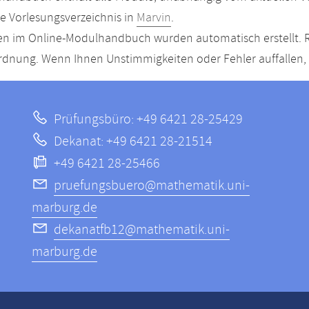
le Vorlesungsverzeichnis in
Marvin
.
n im Online-Modulhandbuch wurden automatisch erstellt. R
dnung. Wenn Ihnen Unstimmigkeiten oder Fehler auffallen, s
Prüfungsbüro: +49 6421 28-25429
Dekanat: +49 6421 28-21514
+49 6421 28-25466
pruefungsbuero@mathematik.uni-
marburg.de
dekanatfb12@mathematik.uni-
marburg.de