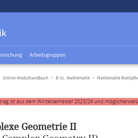
ik
Forschung
Arbeitsgruppen
Online-Modulhandbuch
B.Sc. Mathematik
Mathematik Wahlpfl
t
trag ist aus dem Wintersemester 2023/24 und möglicherweise 
exe Geometrie II