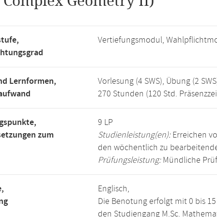
.
Complex Geometry II)
tufe,
Vertiefungsmodul, Wahlpflichtm
chtungsgrad
nd Lernformen,
Vorlesung (4 SWS), Übung (2 SWS
saufwand
270 Stunden (120 Std. Präsenzzei
gspunkte,
9 LP
setzungen zum
Studienleistung(en):
Erreichen vo
den wöchentlich zu bearbeiten
Prüfungsleistung:
Mündliche Prüf
,
Englisch,
ng
Die Benotung erfolgt mit 0 bis 
den Studiengang M.Sc. Mathemat