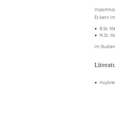
Importmod
Es kann i
B.Sc. M
M.Sc. M
Im Studien
Literat
Huybrech