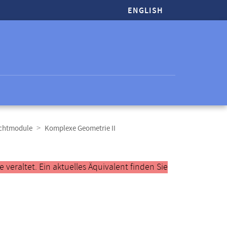
ENGLISH
ichtmodule
Komplexe Geometrie II
veraltet. Ein aktuelles Äquivalent finden Sie