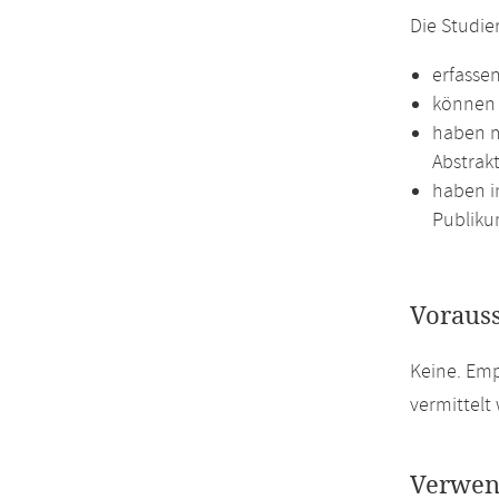
Die Studi
erfasse
können 
haben m
Abstrakt
haben i
Publiku
Voraus
Keine. Em
vermittelt
Verwen