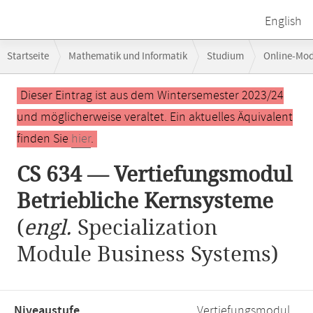
English
Breadcrumb-
Startseite
Mathematik und Informatik
Studium
Online-Mo
Navigation
CS 634 — Vertiefungsmodul Betriebliche Kernsysteme
Hauptinhalt
Dieser Eintrag ist aus dem Wintersemester 2023/24
und möglicherweise veraltet. Ein aktuelles Äquivalent
finden Sie
hier
.
CS 634 — Vertiefungsmodul
Betriebliche Kernsysteme
(
engl.
Specialization
Module Business Systems)
Niveaustufe,
Vertiefungsmodul,