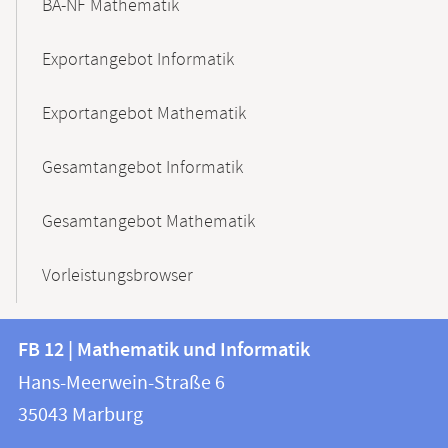
BA-NF Mathematik
Exportangebot Informatik
Exportangebot Mathematik
Gesamtangebot Informatik
Gesamtangebot Mathematik
Vorleistungsbrowser
Kontakt
Kontaktinformationen
FB 12 | Mathematik und Informatik
FB
und
Hans-Meerwein-Straße 6
12
Informationen
35043
Marburg
|