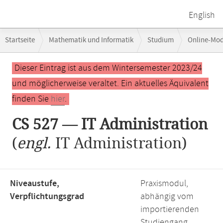
English
Breadcrumb-
Startseite
Mathematik und Informatik
Studium
Online-Mo
Navigation
Hauptinhalt
Dieser Eintrag ist aus dem Wintersemester 2023/24
und möglicherweise veraltet. Ein aktuelles Äquivalent
finden Sie
hier
.
CS 527 — IT Administration
(
engl.
IT Administration)
Niveaustufe,
Praxismodul,
Verpflichtungsgrad
abhängig vom
importierenden
Studiengang