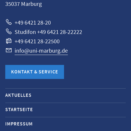
35037
Marburg
Marburg
+49 6421 28-20
Studifon +49 6421 28-22222
+49 6421 28-22500
info@uni-marburg.de
KONTAKT & SERVICE
Mobile-
AKTUELLES
Service-
Navigation
STARTSEITE
und
IMPRESSUM
Social