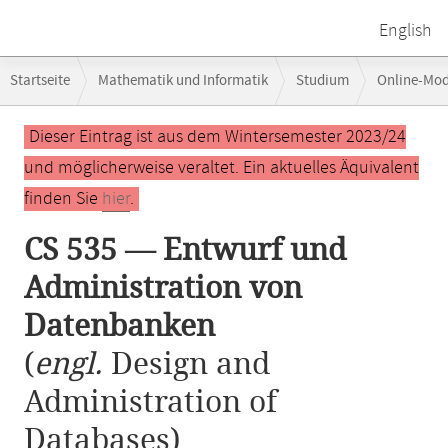
English
Breadcrumb-
Startseite
Mathematik und Informatik
Studium
Online-Mo
Navigation
Hauptinhalt
Dieser Eintrag ist aus dem Wintersemester 2023/24
und möglicherweise veraltet. Ein aktuelles Äquivalent
finden Sie
hier
.
CS 535 — Entwurf und
Administration von
Datenbanken
(
engl.
Design and
Administration of
Databases)