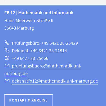
Kontakt
Kontaktinformationen
FB 12 | Mathematik und Informatik
FB
und
Hans-Meerwein-Straße 6
12
Informationen
35043
Marburg
|
zur
Mathematik
Prüfungsbüro: +49 6421 28-25429
und
Website
Dekanat: +49 6421 28-21514
Informatik
+49 6421 28-25466
pruefungsbuero@mathematik.uni-
marburg.de
dekanatfb12@mathematik.uni-marburg.de
KONTAKT & ANREISE