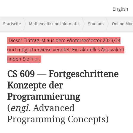
English
Breadcrumb-
Startseite
Mathematik und Informatik
Studium
Online-Mo
Navigation
CS 609 — Fortgeschrittene Konzepte der Programmierung
Hauptinhalt
Dieser Eintrag ist aus dem Wintersemester 2023/24
und möglicherweise veraltet. Ein aktuelles Äquivalent
finden Sie
hier
.
CS 609 — Fortgeschrittene
Konzepte der
Programmierung
(
engl.
Advanced
Programming Concepts)