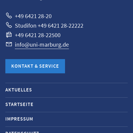
Marburg
+49 6421 28-20
Studifon +49 6421 28-22222
+49 6421 28-22500
info@uni-marburg.de
KONTAKT & SERVICE
Mobile-
AKTUELLES
Service-
Navigation
STARTSEITE
und
IMPRESSUM
Social
Media