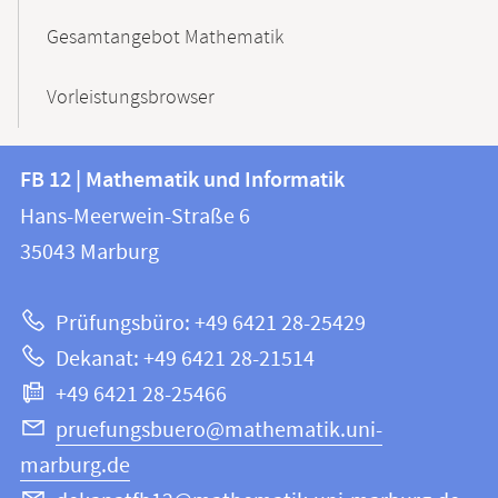
Gesamtangebot Mathematik
Vorleistungsbrowser
Kontakt
Kontaktinformationen
FB 12 | Mathematik und Informatik
FB
und
Hans-Meerwein-Straße 6
12
Informationen
35043
Marburg
|
zur
Mathematik
Prüfungsbüro: +49 6421 28-25429
und
Website
Dekanat: +49 6421 28-21514
Informatik
+49 6421 28-25466
pruefungsbuero@mathematik.uni-
marburg.de