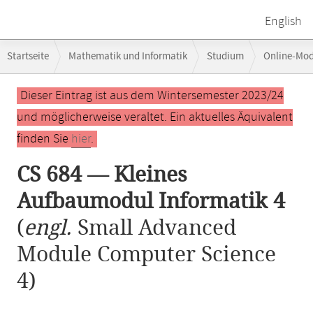
English
Breadcrumb-
Startseite
Mathematik und Informatik
Studium
Online-Mo
Navigation
Hauptinhalt
Dieser Eintrag ist aus dem Wintersemester 2023/24
und möglicherweise veraltet. Ein aktuelles Äquivalent
finden Sie
hier
.
CS 684 — Kleines
Aufbaumodul Informatik 4
(
engl.
Small Advanced
Module Computer Science
4)