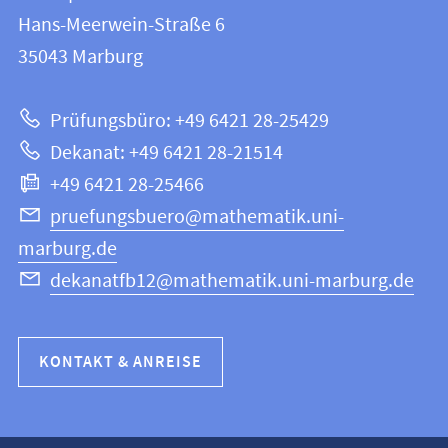
FB
und
Hans-Meerwein-Straße 6
12
Informationen
35043
Marburg
|
zur
Mathematik
Prüfungsbüro: +49 6421 28-25429
und
Website
Dekanat: +49 6421 28-21514
Informatik
+49 6421 28-25466
pruefungsbuero@mathematik.uni-
marburg.de
dekanatfb12@mathematik.uni-marburg.de
KONTAKT & ANREISE