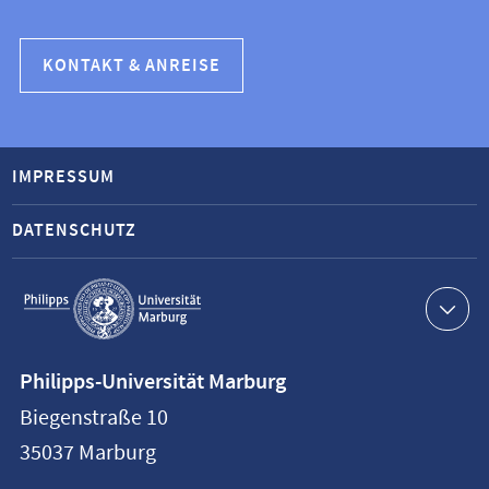
KONTAKT & ANREISE
IMPRESSUM
DATENSCHUTZ
Service-
Navigation
Kontaktinformationen
Philipps-Universität Marburg
Philipps-
Biegenstraße 10
Universität
35037
Marburg
Marburg