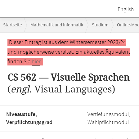
English
Breadcrumb-
Startseite
Mathematik und Informatik
Studium
Online-Mo
Navigation
Hauptinhalt
Dieser Eintrag ist aus dem Wintersemester 2023/24
und möglicherweise veraltet. Ein aktuelles Äquivalent
finden Sie
hier
.
CS 562 — Visuelle Sprachen
(
engl.
Visual Languages)
Niveaustufe,
Vertiefungsmodul,
Verpflichtungsgrad
Wahlpflichtmodul