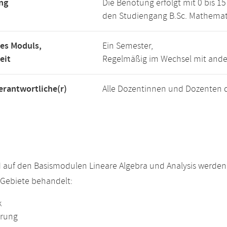
ng
Die Benotung erfolgt mit 0 bis 
den Studiengang B.Sc. Mathemat
es Moduls,
Ein Semester,
eit
Regelmäßig im Wechsel mit and
rantwortliche(r)
Alle Dozentinnen und Dozenten 
 auf den Basismodulen Lineare Algebra und Analysis werde
Gebiete behandelt:
k
erung