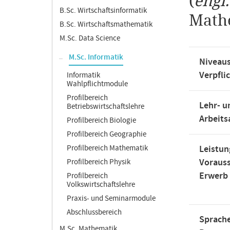
(
engl
B.Sc. Wirtschaftsinformatik
Mathe
B.Sc. Wirtschaftsmathematik
M.Sc. Data Science
M.Sc. Informatik
Niveaus
Verpfli
Informatik
Wahlpflichtmodule
Profilbereich
Lehr- u
Betriebswirtschaftslehre
Arbeit
Profilbereich Biologie
Profilbereich Geographie
Profilbereich Mathematik
Leistun
Voraus
Profilbereich Physik
Erwerb
Profilbereich
Volkswirtschaftslehre
Praxis- und Seminarmodule
Abschlussbereich
Sprache
M.Sc. Mathematik