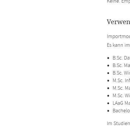
Keine. Emp
Verwen
Importmod
Es kann i
B.Sc. Da
B.Sc. M
B.Sc. W
M.Sc. In
M.Sc. M
M.Sc. W
LAaG M
Bachelo
Im Studien