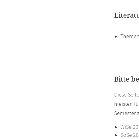
Literat
Themen
Bitte b
Diese Seit
meisten fü
Semester z
WiSe 20
SoSe 20