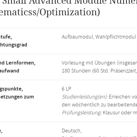
.
Small Advanced Module Numer
maticss/Optimization)
tufe,
Aufbaumodul, Wahlpflichtmodul
chtungsgrad
nd Lernformen,
Vorlesung mit Übungen (insgesa
saufwand
180 Stunden (60 Std. Präsenzzeit
gspunkte,
6 LP
setzungen zum
Studienleistung(en):
Erreichen vo
den wöchentlich zu bearbeiten
Prüfungsleistung:
Klausur oder m
,
Deutsch,