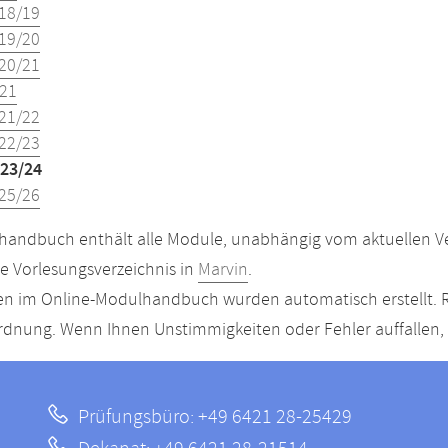
18/19
19/20
20/21
21
21/22
22/23
23/24
25/26
andbuch enthält alle Module, unabhängig vom aktuellen Ver
le Vorlesungsverzeichnis in
Marvin
.
n im Online-Modulhandbuch wurden automatisch erstellt. R
dnung. Wenn Ihnen Unstimmigkeiten oder Fehler auffallen, s
Prüfungsbüro: +49 6421 28-25429