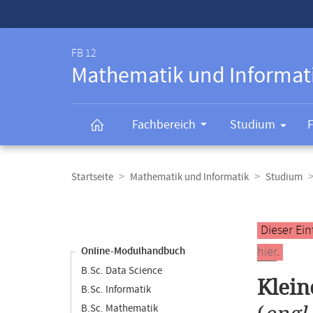
Service-
Navigation
FB 12
Mathematik und Informat
Fachbereich
Studium
Breadcrumb-
Navigation
Startseite
Mathematik und Informatik
Studium
Content-
Navigation
Hauptinhal
Dieser Ein
hier
.
Online-Modulhandbuch
B.Sc. Data Science
Klei
B.Sc. Informatik
B.Sc. Mathematik