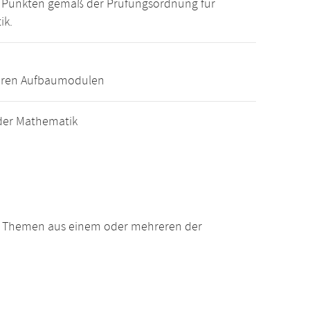
15 Punkten gemäß der Prüfungsordnung für
ik.
eren Aufbaumodulen
der Mathematik
n Themen aus einem oder mehreren der