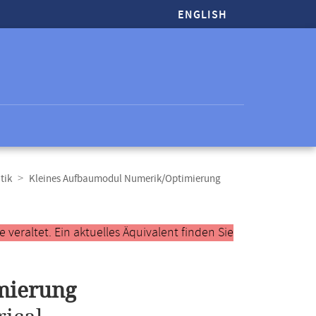
ENGLISH
tik
Kleines Aufbaumodul Numerik/Optimierung
veraltet. Ein aktuelles Äquivalent finden Sie
mierung