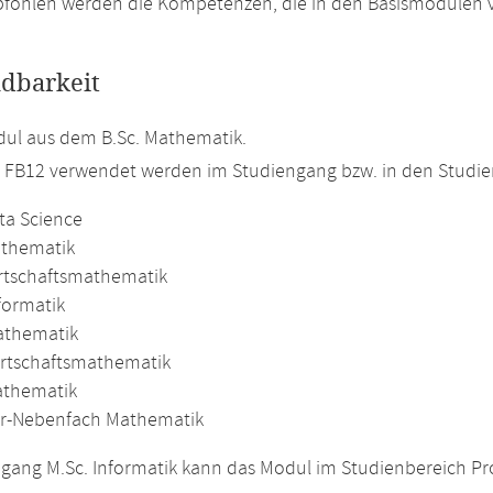
fohlen werden die Kompetenzen, die in den Basismodulen v
dbarkeit
ul aus dem B.Sc. Mathematik.
m FB12 verwendet werden im Studiengang bzw. in den Studi
ta Science
athematik
irtschaftsmathematik
formatik
athematik
irtschaftsmathematik
athematik
r-Nebenfach Mathematik
gang M.Sc. Informatik kann das Modul im Studienbereich Pro