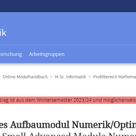
ik
Forschung
Arbeitsgruppen
Online-Modulhandbuch
M.Sc. Informatik
Profilbereich Mathema
t
trag ist aus dem Wintersemester 2023/24 und möglicherweise 
nes Aufbaumodul Numerik/Opti