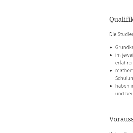
Qualifi
Die Studi
Grundke
im jewe
erfahre
mathema
Schulun
haben i
und bei 
Voraus