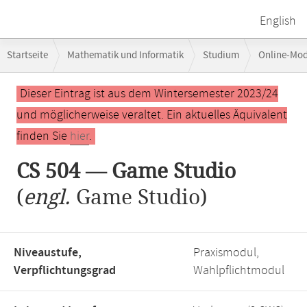
English
Breadcrumb-
Startseite
Mathematik und Informatik
Studium
Online-Mo
Navigation
Hauptinhalt
Dieser Eintrag ist aus dem Wintersemester 2023/24
und möglicherweise veraltet. Ein aktuelles Äquivalent
finden Sie
hier
.
CS 504 — Game Studio
(
engl.
Game Studio)
Niveaustufe,
Praxismodul,
Verpflichtungsgrad
Wahlpflichtmodul