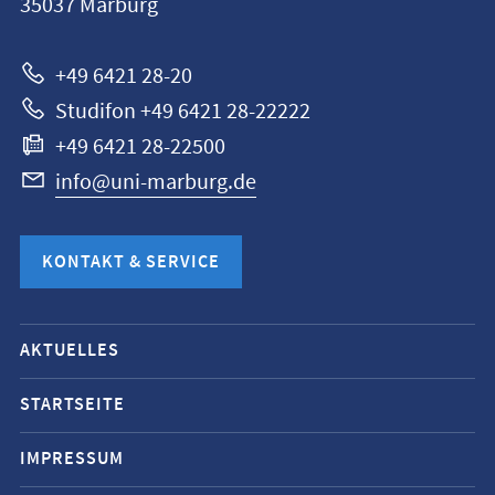
35037
Marburg
Marburg
+49 6421 28-20
Studifon +49 6421 28-22222
+49 6421 28-22500
info@uni-marburg.de
KONTAKT & SERVICE
Mobile-
AKTUELLES
Service-
Navigation
STARTSEITE
und
IMPRESSUM
Social