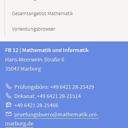
Gesamtangebot Mathematik
Vorleistungsbrowser
Kontakt
Kontaktinformationen
FB 12 | Mathematik und Informatik
FB
und
Hans-Meerwein-Straße 6
12
Informationen
35043
Marburg
|
zur
Mathematik
Prüfungsbüro: +49 6421 28-25429
und
Website
Dekanat: +49 6421 28-21514
Informatik
+49 6421 28-25466
pruefungsbuero@mathematik.uni-
marburg.de