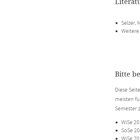
Literat
Selzer, 
Weitere
Bitte b
Diese Seit
meisten fü
Semester z
WiSe 20
SoSe 20
WiSe 20