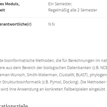
es Moduls,
Ein Semester,
eit
Regelmäßig alle 2 Semester
rantwortliche(r)
N.N.
e bioinformatische Methoden, die für Berechnungen im natur
re aus dem Bereich der biologischen Datenbanken (z.B. NCB
leman-Wunsch, Smith-Waterman, ClustalW, BLAST), phylogen
r Strukturbioinformatik (z.B. Pymol, Docking). Die Methoden
wird ihre Anwendung an konkreten Fallbeispielen eingeübt.
kationsziele