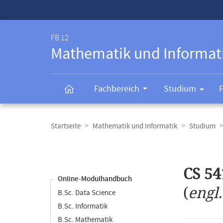
Service-
Navigation
FB 12
Mathematik und Informat
Fachbereich
Studium
Breadcrumb-
Navigation
Startseite
Mathematik und Informatik
Studium
Content-
Navigation
Hauptinhal
CS 54
Online-Modulhandbuch
(
engl
B.Sc. Data Science
B.Sc. Informatik
B.Sc. Mathematik