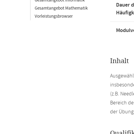
Gesamtangebot Informatik
Dauer d
Gesamtangebot Mathematik
Häufigk
Vorleistungsbrowser
Modulve
Inhalt
Ausgewählt
insbesonde
(z.B. Need
Bereich de
der Übung 
Qualifi