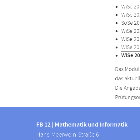
WiSe 20
WiSe 20
SoSe 20
WiSe 20
WiSe 20
WiSe 20
WiSe 20
Das Modulh
das aktuel
Die Angabe
Prüfungsor
Kontakt
Kontaktinformationen
und
FB 12 | Mathematik und Informatik
FB
Hans-Meerwein-Straße 6
Informationen
12