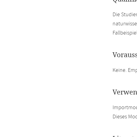
Die Studie
naturwisse
Fallbeispi
Voraus
Keine. Em
Verwen
Importmodu
Dieses Mod