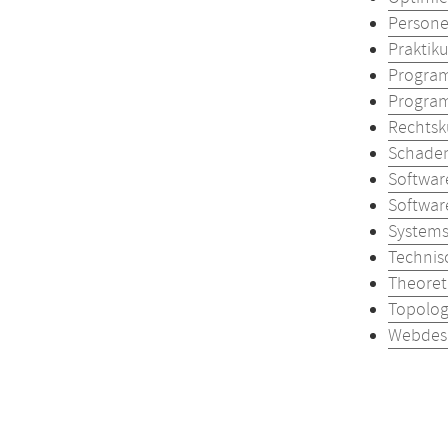
Persone
Praktiku
Program
Program
Rechtsku
Schaden
Softwar
Softwar
Systems
Technis
Theoret
Topolog
Webdesi