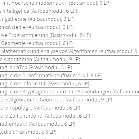
n mit Hochschulmathematik II (Basismodul, 6 LP)
s Intelligence (Aufbaumodul, 6 LP)
lungstheorie (Aufbaumodul, 9 LP)
nksysteme (Aufbaumodul, 9 LP)
tive Programmierung (Basismodul, 9 LP)
e Geometrie (Aufbaumodul, 6 LP)
e Mathematik und Analyse von Algorithmen (Aufbaumodul, 9 
nte Algorithmen (Aufbaumodul, 9 LP)
ung in LaTeX (Praxismodul, 3 LP)
ung in die Bioinformatik (Aufbaumodul, 6 LP)
ng in die Informatik (Basismodul, 6 LP)
ung in die Kryptographie und ihre Anwendungen (Aufbaumod
are Algebraische Geometrie (Aufbaumodul, 9 LP)
are Topologie (Aufbaumodul, 6 LP)
are Zahlentheorie (Aufbaumodul, 6 LP)
athematik I (Aufbaumodul, 6 LP)
udio (Praxismodul, 6 LP)