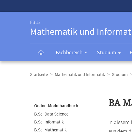
Service-
Navigation
FB 12
Mathematik und Informat
Fachbereich
Studium
Breadcrumb-
Navigation
Startseite
Mathematik und Informatik
Studium
Content-
Navigation
Hauptinhal
BA Ma
Online-Modulhandbuch
B.Sc. Data Science
In diesem 
B.Sc. Informatik
B.Sc. Mathematik
aus dem
d