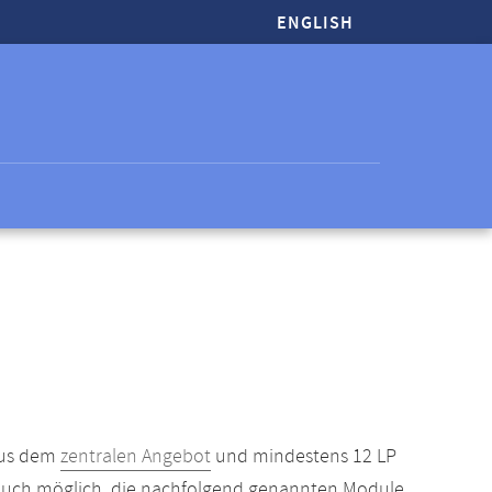
ENGLISH
aus dem
zentralen Angebot
und mindestens 12 LP
t auch möglich, die nachfolgend genannten Module