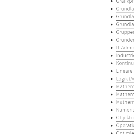
Grafikp
Grundla
Grundla
Grundla
Gruppen
Gründen
IT Admin
Industr
Kontinu
Lineare 
Logik (
Mathema
Mathema
Mathema
Numeris
Objekto
Operati
Optimie