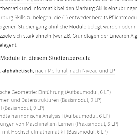
thematik und Informatik bei den Marburg Skills einzubringen. 
rburg Skills zu belegen, die (1) entweder bereits Pflichtmodu
eigenen Studiengang ähnliche Module belegt wurden oder n
iele sich stark ähneln (wer z.B. Grundlagen der Linearen Al
elegen).
r Module in diesem Studienbereich:
:
alphabetisch
,
nach Merkmal
,
nach Niveau und LP
ische Geometrie: Einführung (Aufbaumodul, 6 LP)
hmen und Datenstrukturen (Basismodul, 9 LP)
 I (Basismodul, 9 LP)
dte harmonische Analysis I (Aufbaumodul, 6 LP)
ngen von Maschinellem Lernen (Praxismodul, 6 LP)
n mit Hochschulmathematik I (Basismodul, 6 LP)