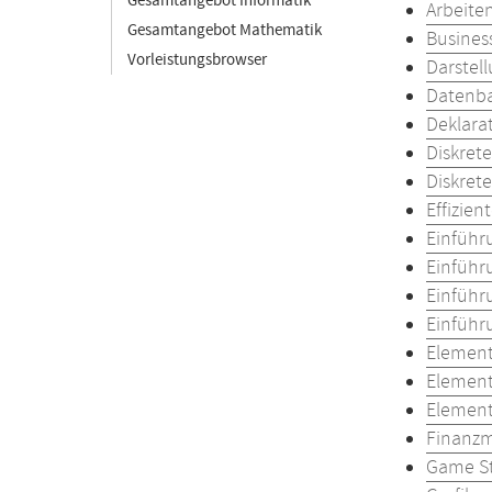
Gesamtangebot Informatik
Arbeite
Gesamtangebot Mathematik
Busines
Vorleistungsbrowser
Darstel
Datenba
Deklara
Diskret
Diskret
Effizie
Einführ
Einführ
Einführu
Einführ
Element
Element
Element
Finanzm
Game St