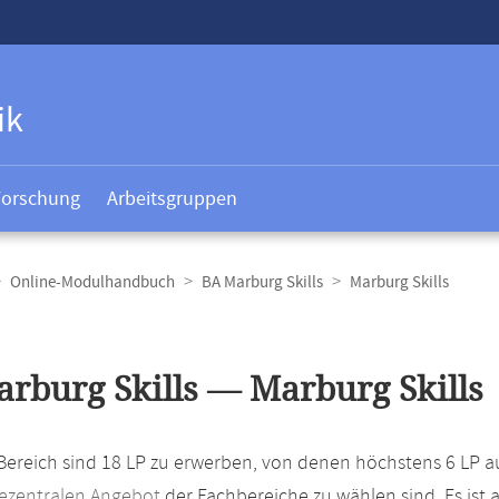
ik
Forschung
Arbeitsgruppen
Online-Modulhandbuch
BA Marburg Skills
Marburg Skills
t
rburg Skills — Marburg Skills
Bereich sind 18 LP zu erwerben, von denen höchstens 6 LP 
ezentralen Angebot
der Fachbereiche zu wählen sind. Es is