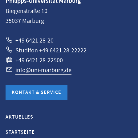
Philipps-Universität Marburg
Philipps-
Biegenstraße 10
Universität
35037
Marburg
Marburg
+49 6421 28-20
Studifon +49 6421 28-22222
+49 6421 28-22500
info@uni-marburg.de
KONTAKT & SERVICE
Mobile-
AKTUELLES
Service-
Navigation
STARTSEITE