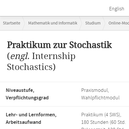
English
Breadcrumb-
Startseite
Mathematik und Informatik
Studium
Online-Mo
Navigation
Hauptinhalt
Praktikum zur Stochastik
(
engl.
Internship
Stochastics)
Niveaustufe,
Praxismodul,
Verpflichtungsgrad
Wahlpflichtmodul
Lehr- und Lernformen,
Praktikum (4 SWS),
Arbeitsaufwand
180 Stunden (60 Std.