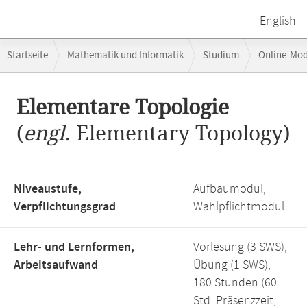
English
Breadcrumb-
Startseite
Mathematik und Informatik
Studium
Online-Mo
Navigation
Hauptinhalt
Elementare Topologie
(
engl.
Elementary Topology)
Niveaustufe,
Aufbaumodul,
Verpflichtungsgrad
Wahlpflichtmodul
Lehr- und Lernformen,
Vorlesung (3 SWS),
Arbeitsaufwand
Übung (1 SWS),
180 Stunden (60
Std. Präsenzzeit,