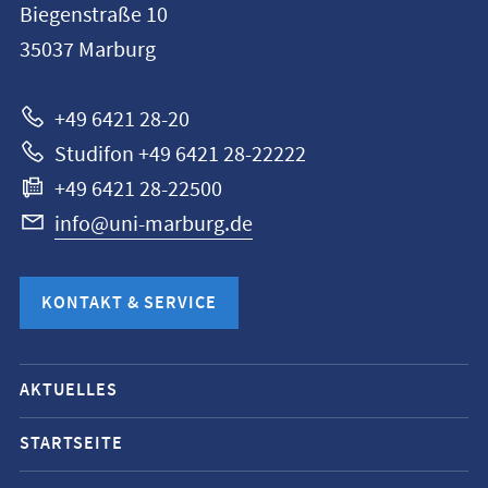
Biegenstraße 10
Universität
35037
Marburg
Marburg
+49 6421 28-20
Studifon +49 6421 28-22222
+49 6421 28-22500
info@uni-marburg.de
KONTAKT & SERVICE
Mobile-
AKTUELLES
Service-
Navigation
STARTSEITE
und