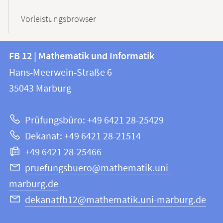
Vorleistungsbrowser
Kontakt
Kontaktinformationen
FB 12 | Mathematik und Informatik
FB
und
Hans-Meerwein-Straße 6
12
Informationen
35043
Marburg
|
zur
Mathematik
Prüfungsbüro: +49 6421 28-25429
und
Website
Dekanat: +49 6421 28-21514
Informatik
+49 6421 28-25466
pruefungsbuero@mathematik.uni-
marburg.de
dekanatfb12@mathematik.uni-marburg.de