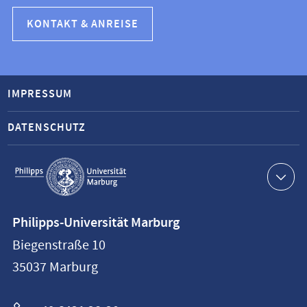
KONTAKT & ANREISE
IMPRESSUM
DATENSCHUTZ
Service-
Navigation
Kontaktinformationen
Philipps-Universität Marburg
Philipps-
Biegenstraße 10
Universität
35037
Marburg
Marburg