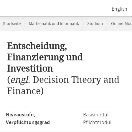
English
Breadcrumb-
Startseite
Mathematik und Informatik
Studium
Online-Mo
Navigation
Betriebswirtschaftlicher Schwerpunkt: Marktorientierte Unternehmen
Hauptinhalt
Entscheidung,
Finanzierung und
Investition
(
engl.
Decision Theory and
Finance)
Niveaustufe,
Basismodul,
Verpflichtungsgrad
Pflichtmodul