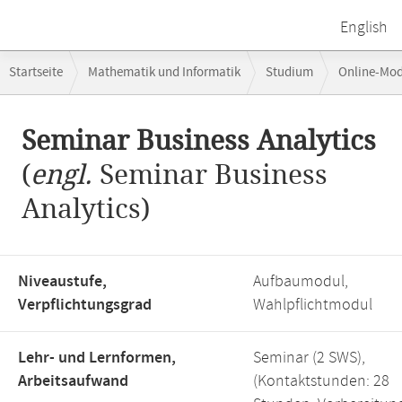
English
Breadcrumb-
Startseite
Mathematik und Informatik
Studium
Online-Mo
Navigation
Seminar Business Analytics
Hauptinhalt
Seminar Business Analytics
(
engl.
Seminar Business
Analytics)
Niveaustufe,
Aufbaumodul,
Verpflichtungsgrad
Wahlpflichtmodul
Lehr- und Lernformen,
Seminar (2 SWS),
Arbeitsaufwand
(Kontaktstunden: 28