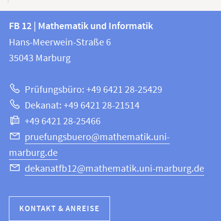
Kontakt
Kontaktinformationen
FB 12 | Mathematik und Informatik
FB
und
Hans-Meerwein-Straße 6
12
Informationen
35043
Marburg
|
zur
Mathematik
Prüfungsbüro: +49 6421 28-25429
und
Website
Dekanat: +49 6421 28-21514
Informatik
+49 6421 28-25466
pruefungsbuero@mathematik.uni-
marburg.de
dekanatfb12@mathematik.uni-marburg.de
KONTAKT & ANREISE